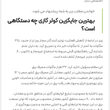
اختصاص دارد.
خواندن مطلب زیر به شما پیشنهاد می شود:
بهترین جایگزین کولر گازی
چه دستگاهی
است؟
وی در ادامه از کاهش فعالیت تولیدکنندگان مجاز رمز ارز از حدود ٣٥٠
مگاوات به کمتر از ٥٠ مگاوات خبر داد و تصریح کرد: به دلیل عدم
بازدارندگی، راهکارهای قبلی مربوط به استخراج غیرمجاز و تاکنون ٨٠٠
مگاوات ماینر غیرمجاز کشف شده است.
این مقام مسؤول تاکید کرد: ٣٢ هزار مگاوات مصرف برق
سامانه‌های‌سرمایشی در کشور، معادل کل مصرف برق کشور مصر با ١٢٠
میلیون نفر جمعیت، نشان می‌دهد در کشور ما مقررات و مناسبات خوبی
برای بهره‌وری انرژی و مهار هدر رفت برق در این حوزه حاکم نیست.
وی با اشاره به ممنوعیت تبلیغ کولرهای گازی در مناطق عادی و معتدل،
ادامه داد: ٨٠ درصد مناطق کشور معتدل محسوب می‌شود که توان صنعت
برق در این عرصه به ابزارهای فنی و اجرایی محدود و بدون بهره‌گیری از
ظرفیت حوزه حقوقی، امکان جلوگیری از مصارف بی‌رویه یا اجرای طرح‌هایی