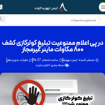
💳
🔥
فروش ویژه با
۵۰٪ نقد
و
3 چک ماهانه
!
در پی اعلام ممنوعیت تبلیغ کولرگازی کشف
۸۰۰ مگاوات ماینر غیرمجاز
منتشر کننده:
ایمن تهویه
ساعت انتشار:
14:27
نظرات:
بدون نظر
دسته بندی:
اخبار سایت