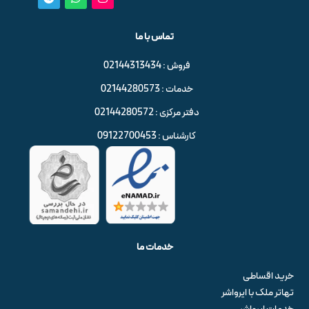
تماس با ما
فروش : 02144313434
خدمات : 02144280573
دفتر مرکزی : 02144280572
کارشناس : 09122700453
خدمات ما
خرید اقساطی
تهاتر ملک با ایرواشر