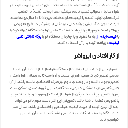
آل بوده باشد، 15 سال است، اما با توجه به تجربه‌ای که ایمن تهویه الوند در
طول سالیان متوالی کسب کرده، میانگین عمر ایرواشر (زنت) در تمامی
شرکت‌های تولید کننده با کیفیت‌های مختلف، بین 8 تا 15 سال بوده است.
شرکت ما جهت آسایش و رفاه حال دارندگان ایرواشر / زنت،
طرح تعویض
ایرواشر دست دوم با نو
را ایجاد کرده که
شما می‌توانید دستگاه کهنه خود را
با
قیمت ایده آل
به ما دهید و به جای آن دستگاه نو با
برگه گارانتی کتبی
کیفیت
دریافت کرده
و از آن استفاده کنید.
از کار افتادن ایرواشر
معمولا پس از چند سال استفاده از دستگاه هواساز، نیاز است تا آن را به طور
اساسی تعمیر کرد که همین امر نیز مستلزم آن است تا در وهله ی اول امکان
تعمیر وجود داشته و در وهله ی دوم نیز صرفه اقتصادی داشته باشد. از آن
جایی که پس از به مشکل خوردن دستگاه به دلیل کهولت سن، ممکن است
پس از تعمیر نیز قسمت دیگری از هواساز به مشکل خورده و نیاز به تعمیر و
یا تعویض قطعه داشته باشد، تعویض ایرواشر دست دوم با نو می‌تواند
ایده آل ترین گزینه از جهت کیفیت هوادهی و اقتصادی باشد. میزان عمر
هر دستگاه وابسته به نکات مختلفی می‌باشد که در ادامه آن را بررسی
خواهیم کرد.