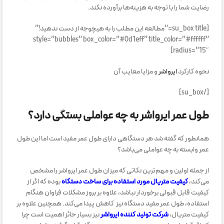
رضایت شما را با توجه به هزینه‌ها برآورده نکند.
[su_box title=”مطالعه این مطلب را به هیچوجه از دست ندهید!”
style=”bubbles” box_color=”#0d1eff” title_color=”#ffffff”
radius=”15″]
نحوه کارکرد
ایرواشر
و مزایا معایب آن
[/su_box]
طول عمر ایرواشر به چه عواملی بستگی دارد؟
همانطور که گفته شد هر دستگاهی دارای طول عمر مفید است اما این طول
عمر وابسته به چه عواملی می‌باشد؟
از جمله اولین و مهم‌ترین نکاتی که میزان طول عمر ایرواشر را مشخص
می‌کند،
کیفیت متریال مورد استفاده برای ساخت دستگاه
بوده که اگر از
کیفیت قابل قبولی برخوردار نباشد، علاوه بر بروز مشکلات فراوان هنگام
استفاده، طول عمر مفید دستگاه نیز کاهش پیدا می‌کند. همچنین علاوه بر
کیفیت متریال،
شرکت تولید کننده ایرواشر
نیز بسیار حائز اهمیت است چرا