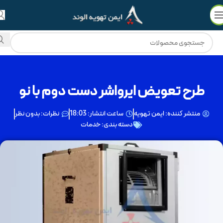
💳
🔥
فروش ویژه با
۵۰٪ نقد
و
3 چک ماهانه
!
طرح تعویض ایرواشر دست دوم با نو
منتشر کننده:
ایمن تهویه
ساعت انتشار:
18:03
نظرات:
بدون نظر
دسته بندی:
خدمات