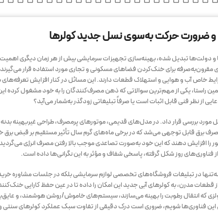
 و ضرورت حرکت به‌سوی نسل جدید کولرها
رها و دولت‌ها تبدیل شده، بهینه‌سازی تجهیزات سرمایشی بیش از هر زمان دیگری اهمیت 
ی مقرون‌به‌صرفه برای خنک‌کردن فضاهای مسکونی و تجاری مورد استفاده قرار می‌گیرند،
ایط خاص آب و هوایی و استهلاک قطعات دارند. این مسائل در کنار افزایش تعرفه‌های ب
مین راستا، یکی از مهم‌ترین سوالاتی که ذهن مصرف‌کنندگان را به خود مشغول کرده ای
دعایی از نظر فنی قابل اثبات است یا صرفاً تبلیغاتی زودگذر به‌شمار می‌آید؟
امل مورد بررسی قرار داد. در مدل‌های قدیمی، موتورهای پرمصرف، طراحی غیربهینه بدنه، 
رف برق قابل توجهی می‌شد که در برخی ماه‌های گرم سال تأثیر مستقیم بر قبض برق خ
وتور را افزایش دهند که این خود به‌صورت تصاعدی موجب بالا رفتن مصرف انرژی می‌گردید.
 فناوری‌های روز شکل گرفته، پاسخی شفاف و مؤثر به این نگرانی‌ها داده است.
‌تنها در تبلیغات فروشگاه‌های تخصصی لوازم سرمایشی بلکه در جلسات مشاوره خرید 
 قطعات مدرن، به کولرهای آبی جدید این امکان را داده تا در عین حفظ کارایی خنک‌کنند
لا، استفاده از پوشال‌های سلولزی که انتقال رطوبت را بهینه می‌سازند، سیستم‌های خاموش/روشن هوشمند، و عای
نی این فناوری‌ها شویم، ضروری است درک دقیقی از تفاوت سبک عملکرد کولرهای سنتی و