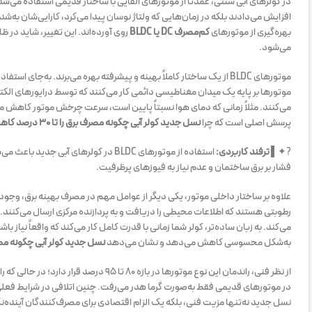
در کولرهای آبی سنتی، عمدتاً از موتورهای القایی با ساختار قدیمی استفاده می‌شد. ا
بهره‌گیری از موتورهای
کم‌مصرف DC یا BLDC
روی آورده‌اند. این تغییر، شاید در 
می‌شود.
موتورهای BLDC از یک ساختار کاملاً بهینه و پیشرفته بهره می‌برند. به‌
موتورها بر پایه یک میدان مغناطیسی دائمی کار می‌کنند که توسط درایورهای الکتر
می‌کنند. مثلاً زمانی که دمای هوا نسبتاً پایین است، سرعت چرخش موتور کاهش م
پرسش اصلی است که چرا
نسل جدید کولر آبی چگونه مصرف برق را تا ۳۰ درصد کاهش می‌دهد
?✦▌
ترفند کاربردی:
استفاده از موتورهای BLDC در کولرهای
فشار بر برق ساختمان و عدم نیاز به فیوزهای پرظرفیت.
علاوه بر ساختار داخلی موتور، یکی دیگر از عوامل مهم در مصرف بهینه برق، وجود
رطوبتی هستند که اطلاعات محیطی را دریافت و به پردازنده مرکزی ارسال می‌کنند. در 
می‌کند. به زبان ساده‌تر، کولر شما زمانی با قدرت کامل کار می‌کند که واقعاً نیاز 
به‌شکل محسوسی کاهش می‌دهد و نشان می‌دهد
نسل جدید کولر آبی چگونه مصرف برق را تا ۳۰
در موتورهای قدیمی فقط به‌صورت گرما هدر می‌رفت. چنین اتلافی در شرایط فعلی ک
نسل جدید نه‌تنها مزیت فنی، بلکه یک الزام اقتصادی برای مصرف‌کنندگان آینده‌ن