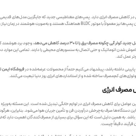
ی در کاهش مصرف انرژی دارد. پمپ‌های مغناطیسی جدید که جایگزین مدل‌های قدیمی ش
علاوه بر مصرف برق کمتر، کمتر دچار خرابی شده و نیاز به تعویض دوره‌ای ندارند. این پمپ‌ها نیز معمولاً با موتور BLDC هماهنگ هستند و به‌صورت هوشمند
جدید کولر آبی چگونه مصرف برق را تا ۳۰ درصد کاهش می‌دهد
، وجود برد هوشمند ک
/خاموش شدن اتوماتیک و حتی اتصال به سنسورهای محیطی را دارند. تمامی این موارد
‌تر عمل کند.
 پایینی داشته باشد، پیشنهاد می‌کنیم حتماً از محصولات عرضه‌شده در
فروشگاه ایمن ته
نولوژی‌های کم‌مصرف ساخته شده و از استانداردهای انرژی روز دنیا تبعیت می‌کنند.
ش مصرف انرژی
رین عوامل برای کاهش مصرف انرژی در لوازم خانگی تبدیل شده است. این مسئله به‌ویژه
 این دستگاه‌ها صرف به‌چرخش درآوردن فن و تأمین جریان هوا می‌شود. بنابراین، هرگون
 باشد. به همین دلیل است که این سؤال برای بسیاری از مصرف‌کنندگان اهمیت دارد که
ن
 فرآیند دقیقاً چیست.