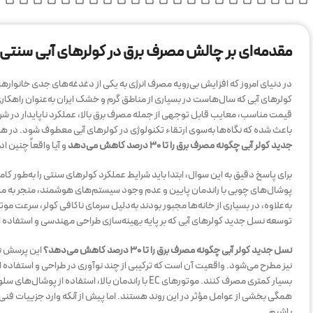
مقدمه‌ای بر چالش مصرف برق در کولرهای آبی سنتی
در دنیای امروز که افزایش بی‌رویه مصرف انرژی به یکی از دغدغه‌های جدی خانوا
کولرهای آبی که سال‌هاست در بسیاری از مناطق گرم و خشک ایران به‌عنوان راهکار
قیمت مناسب، معایب قابل توجهی از جمله مصرف برق بالا، عملکرد ناپایدار در شر
باعث شده که نگاه‌ها به‌سوی ارتقاء تکنولوژی در کولرهای آبی معطوف شود. در ه
جدید کولر آبی چگونه مصرف برق را تا ۳۰ درصد کاهش می‌دهد
و آیا واقعاً چنین ا
برای پاسخ دقیق به این سوال، ابتدا باید شرایط عملکرد کولرهای سنتی را به‌طور ک
پوشال‌های چوبی با راندمان پایین و عدم وجود سیستم‌های هوشمند، منجر به مص
به‌علاوه، در بسیاری از خانه‌ها مجبور بودند به‌دلیل سرمای ناکافی کولر، سرعت م
توسعه نسل جدید کولرهای آبی که بر پایه بهینه‌سازی طراحی مهندسی و استفاده از
نسل جدید کولر آبی چگونه مصرف برق را تا ۳۰ درصد کاهش می‌دهد؟
این پرسش نه
نیز مطرح می‌شود. واقعیت آن است که ترکیبی از چند نوآوری در طراحی و استفاده از
بسیار کمتری مصرف کنند. موتورهای EC با راندمان با
همگی بخشی از عوامل مؤثر در این روند هستند. اما پیش از آنکه وارد جزییات ف
باشیم.