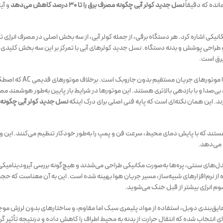
نده که دقیقاً
نسل جدید کولر آبی چگونه مصرف برق را تا ۳۰ درصد کاهش می‌دهد
و آی
نیکی اشاره کرد. هر دستگاه برقی، از جمله کولر آبی، از سه بخش اصلی در مصرف انرژی تأث
 طراحی پوشش و بدنه دستگاه. نسل جدید کولرهای آبی با تمرکز بر این سه بخش کلیدی، 
برق است.
یکی از مهم‌ترین پیشرفت‌ها در نسل جدید کولرها، استفاده از موتورهای C
تلاف انرژی زیادی داشتند، موتورهای BLDC بسیار سبک‌تر، بی‌صدا و با بازدهی بالاتری هستند. این موتورها در شرایط بار پایین به‌طور هوشمن
یرند. این همان نکته‌ای است که پایه فنی اصلی برای درک اینکه
نسل جدید کولر آبی چگونه م
ند که با پایش دمای محیط، سرعت فن و پمپ را به‌طور خودکار تنظیم می‌کنند. این ویژ
 می‌دهد.
ل‌های سنتی، پره‌ها به‌صورت مکانیکی طراحی می‌شدند و هیچ‌گونه بررسی آیرودینامیکی
ده از نرم‌افزارهای شبیه‌ساز، مسیر جریان هوا بهینه شده است. این به آن معناست که حجم
سوم انرژی بیشتر از قبل خنک می‌شوید.
عایق‌بندی دوبل، استفاده از مواد پلیمری سبک اما مقاوم، و ساختارهای بدون لرزش موج
ی انتخاب شده که انتقال حرارت از بدنه به محیط اطراف را کاهش داده و درنتیجه تأثیر گر