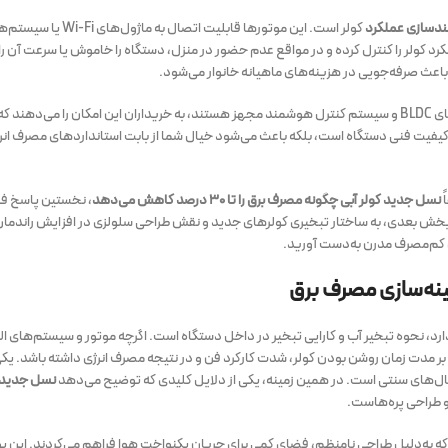
مندسازی عملکرد
کولر است. این موتورها قابلیت اتصال به ماژول
ملکرد کولر را کنترل کرده و در مواقع عدم حضور در منزل، دستگاه را خاموش یا سرعت آن
اعث صرفه‌جویی در هزینه‌های ماهیانه خانوار می‌شود.
با ارائه کولرهایی که به موتورهای BLDC و سیستم کنترل هوشمند مجهز هستند، به خریداران این امکان را می‌د
ه کیفیت فنی دستگاه است، بلکه باعث می‌شود خیال شما از بابت استانداردهای مصرف ان
ً
نسل جدید کولر آبی چگونه مصرف برق را تا ۳۰ درصد کاهش می‌دهد
، نخستین پاسخ فن
ر بخش بعدی، به ساختار تبخیری کولرهای جدید و نقش طراحی سلولزی در افزایش راندم
ی کم‌مصرف مدرن به‌دست آورید.
ینه‌سازی مصرف برق
ارد، نحوه تبخیر آب و کارایی تبخیر در داخل دستگاه است. اگرچه موتور و سیستم‌های ال
ی بر مدت زمان روشن بودن کولر، شدت کارکرد فن و در نتیجه مصرف انرژی داشته باشد. یکی
ل‌های سنتی است. در همین زمینه، یکی از دلایل کلیدی که توضیح می‌دهد
نسل جدید ک
و طراحی پره‌هاست.
 به‌دلیل طراحی نامنظم، فضای کمی برای جریان یکنواخت هوا فراهم می‌کردند. این پ