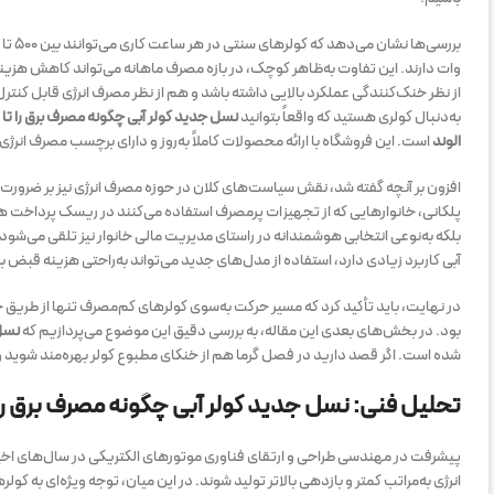
وات دارند. این تفاوت به‌ظاهر کوچک، در بازه مصرف ماهانه می‌تواند کاهش هزین
از نظر خنک‌کنندگی عملکرد بالایی داشته باشد و هم از نظر مصرف انرژی قابل کنترل
به‌دنبال کولری هستید که واقعاً بتوانید
نسل جدید کولر آبی چگونه مصرف برق را تا ۳۰ درصد کاهش می‌دهد
الوند
است. این فروشگاه با ارائه محصولات کاملاً به‌روز و دارای برچسب مصرف انر
افزون بر آنچه گفته شد، نقش سیاست‌های کلان در حوزه مصرف انرژی نیز بر ضرورت 
پلکانی، خانوارهایی که از تجهیزات پرمصرف استفاده می‌کنند در ریسک پرداخت هزین
بلکه به‌نوعی انتخابی هوشمندانه در راستای مدیریت مالی خانوار نیز تلقی می‌شود.
آبی کاربرد زیادی دارد، استفاده از مدل‌های جدید می‌تواند به‌راحتی هزینه قبض 
در نهایت، باید تأکید کرد که مسیر حرکت به‌سوی کولرهای کم‌مصرف تنها از طریق
بود. در بخش‌های بعدی این مقاله، به بررسی دقیق این موضوع می‌پردازیم که
نسل ج
شده است. اگر قصد دارید در فصل گرما هم از خنکای مطبوع کولر بهره‌مند شوید و ه
تحلیل فنی: نسل جدید کولر آبی چگونه مصرف برق را تا ۳۰ درصد کاهش می‌
پیشرفت در مهندسی طراحی و ارتقای فناوری موتورهای الکتریکی در سال‌های اخیر
انرژی به‌مراتب کمتر و بازدهی بالاتر تولید شوند. در این میان، توجه ویژه‌ای به