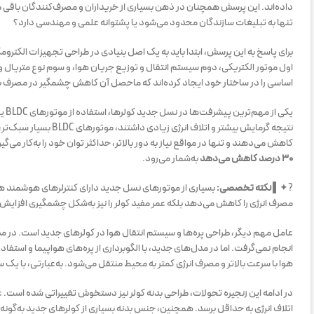
داده‌اند. این پرسش همچنان در ذهن بسیاری از خریداران و مصرف‌کنندگان باقی ما
تنها به تبلیغات سازندگان محدود می‌شود یا پشتوانه علمی و مهندسی دارد؟
برای پاسخ به این پرسش، ابتدا باید به یک اصل بنیادی در طراحی تجهیزات الکترومکا
اول موتور الکتریکی، دوم سیستم انتقال و توزیع جریان هوا، و سوم نوع متریال و
اساسی را در ساختار خود ایجاد کرده‌اند که ماحصل آن کاهش چشمگیر در مصرف 
نتیجه گرمایش بیشتر و ا
کاهش می‌دهند و تنها در مواقع نیاز به دور بالاتر، حداکثر توان خود را به‌کار می‌گ
۳۰ درصد کاهش می‌دهد
به‌شمار می‌رود.
?✦▌
نکته تخصصی:
بسیاری از موتورهای نسل جدید دارای کنترلرهای هوشمند هست
مصرف انرژی را کاهش می‌دهد بلکه عمر مفید کولر را نیز به‌شکل چشمگیری افزایش
عامل مهم دیگر، طراحی پره‌ها و سیستم انتقال هوا در کولرهای جدید است. در مد
انجام نمی‌گرفت. اما در مدل‌های جدید، با الگوبرداری از پره‌های هواپیما و استفا
هوا با سرعت بالاتر و مصرف انرژی کمتر به محیط منتقل می‌شود. به‌عبارتی، با یک 
در ادامه این زنجیره تحولات، طراحی بدنه کولر نیز دستخوش تغییراتی شده است. 
اتلاف انرژی به حداقل برسد. همچنین، جنس بدنه بسیاری از کولرهای جدید به‌گونه‌ا