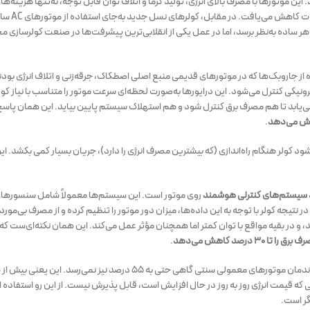
ین موتورها با مصرف بالای انرژی، تولید گرما و اتلاف توان قابل توجه، نه‌تنها هزینه‌های
افزایش می‌دادند بلکه در زمان‌هایی ک
ظاهر ساده به‌نظر برسد، اما در عمل یکی از انقلابی‌ترین پیشرفت‌ها در صنعت کولرسازی
جای استفاده از جاروبک‌ها که در موتورهای قدیمی منبع اصلی اصطکاک، جرقه‌زنی و اتلاف انرژی بودن
ونیکی کنترل می‌شود. این درایورها به‌صورت لحظه‌ای سرعت موتور را متناسب با نیاز کو
ی‌یابد تا هم مصرف برق کنترل شود و هم استهلاک سیستم پایین بیاید. این همان پاسخ
.
 آبی جدید باعث می‌شود کولر هنگام راه‌اندازی (که بیشترین مصرف انرژی را دارد)، جریان بسیار کمی بکش
سیستم‌های کنترلی هوشمند
روی موتور است. این سیستم‌ها معمولاً شامل سنسورهای
نتیجه کولر با توجه به این داده‌ها، میزان دور موتور را تنظیم کرده و از مصرف بی‌مورد
باشد، و در بقیه مواقع با توان کمتر اما همچنان مؤثر عمل می‌کند. این همان نکته‌ای‌ست که
 درصد کاهش می‌دهد
.
ه قیمت انرژی روز به روز در حال افزایش است، قابل پذیرش نیست. از این رو استفاده ا
گر است.