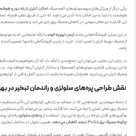
یکی دیگر از ویژگی‌های مهم موتورهای کم‌مصرف،
امکان کنترل از راه دور و هوش
هوشمند را دارند و این امکان را به کاربر می‌دهند که حتی از طریق تلفن همراه، ع
این قابلیت نیز نقش مهمی در کاهش مصرف برق بازی می‌کند و به‌صورت مستقیم ب
در این میان، فروشگاه‌هایی مانند
ایمن تهویه الوند
از مصرف بهینه انرژی را لمس کنند. خرید از چنین فروشگاهی نه‌تنها تضمین‌کنند
باشد.
در پایان این بخش، می‌توان این جمع‌بندی را ارائه داد که اگر بخواهیم بدانیم دقیقا
به این پرسش، فناوری موتورهای کم‌مصرف و ساختار کنترلی آن‌ها خواهد بود. د
مصرف انرژی می‌پردازیم. همچنان همراه ما باشید تا دیدی کامل و فنی از کولرها
نقش طراحی پره‌های سلولزی و راندمان تبخیر در به
از جمله مهم‌ترین جنبه‌هایی که در عملکرد و بازدهی کولرهای آبی تأثیر مستقیم د
مصرف برق نقش اصلی را ایفا می‌کنند، اما فرآیند تبخیر نیز می‌تواند تأثیر مستقیم
نوآوری‌های قابل توجه در پاسخ به این نیاز، استفاده از
پدهای سلولزی
به‌جای پوشا
چگونه مصرف برق را تا ۳۰ درصد کاهش می‌دهد
، همین تحول در ساختار تبخیری 
در کولرهای قدیمی، پوشال‌هایی از جنس چوب فشرده و رشته‌ای استفاده می‌شد که