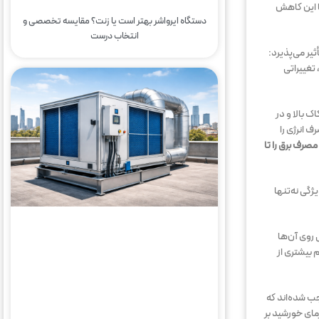
ا این کاهش
دستگاه ایرواشر بهتر است یا زنت؟ مقایسه تخصصی و
انتخاب درست
یر می‌پذیرد:
تغییراتی
BLD یا موتورهای جریان مستقیم بدون جاروبک است. برخلاف موتورهای قدیمی AC که اصطکاک بالا و در
د مصرف انرژی را
صرف برق را تا
گی نه‌تنها
 روی آن‌ها
 بیشتری از
ب شده‌اند که
مای خورشید بر