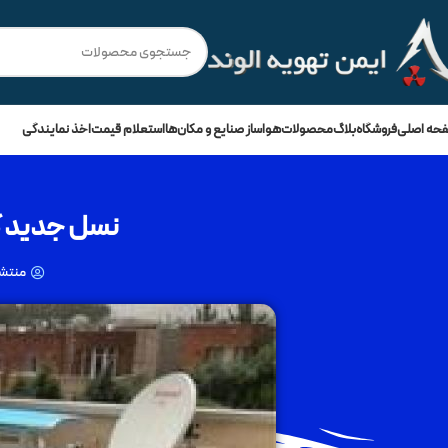
💳
🔥
فروش ویژه با
۵۰٪ نقد
و
3 چک ماهانه
!
حه اصلی
فروشگاه
بلاگ
محصولات
هواساز صنایع و مکان‌ها
استعلام قیمت
اخذ نمایندگی
نسل جدید کولر اب
منتشر