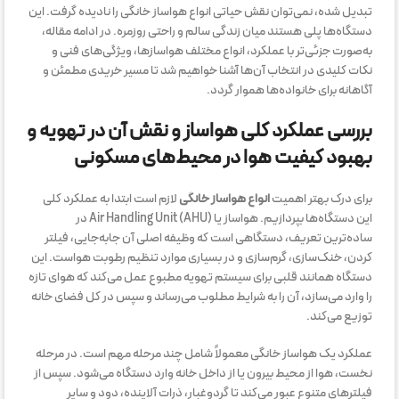
تبدیل شده، نمی‌توان نقش حیاتی انواع هواساز خانگی را نادیده گرفت. این
دستگاه‌ها پلی هستند میان زندگی سالم و راحتی روزمره. در ادامه مقاله،
به‌صورت جزئی‌تر با عملکرد، انواع مختلف هواسازها، ویژگی‌های فنی و
نکات کلیدی در انتخاب آن‌ها آشنا خواهیم شد تا مسیر خریدی مطمئن و
آگاهانه برای خانواده‌ها هموار گردد.
بررسی عملکرد کلی هواساز و نقش آن در تهویه و
بهبود کیفیت هوا در محیط‌های مسکونی
برای درک بهتر اهمیت
انواع هواساز خانگی
لازم است ابتدا به عملکرد کلی
این دستگاه‌ها بپردازیم. هواساز یا Air Handling Unit (AHU) در
ساده‌ترین تعریف، دستگاهی است که وظیفه اصلی آن جابه‌جایی، فیلتر
کردن، خنک‌سازی، گرم‌سازی و در بسیاری موارد تنظیم رطوبت هواست. این
دستگاه همانند قلبی برای سیستم تهویه مطبوع عمل می‌کند که هوای تازه
را وارد می‌سازد، آن را به شرایط مطلوب می‌رساند و سپس در کل فضای خانه
توزیع می‌کند.
عملکرد یک هواساز خانگی معمولاً شامل چند مرحله مهم است. در مرحله
نخست، هوا از محیط بیرون یا از داخل خانه وارد دستگاه می‌شود. سپس از
فیلترهای متنوع عبور می‌کند تا گردوغبار، ذرات آلاینده، دود و سایر