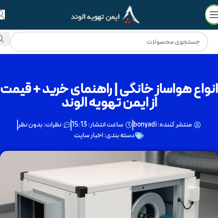
💳
🔥
فروش ویژه با
۵۰٪ نقد
و
3 چک ماهانه
!
انواع هواساز خانگی | راهنمای خرید + قیمت
از ایمن تهویه الوند
منتشر کننده:
bonyadi
ساعت انتشار:
15:13
نظرات:
بدون نظر
دسته بندی:
اخبار سایت