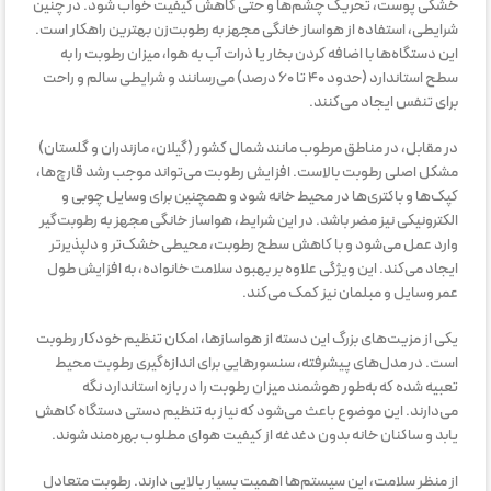
خشکی پوست، تحریک چشم‌ها و حتی کاهش کیفیت خواب شود. در چنین
شرایطی، استفاده از هواساز خانگی مجهز به رطوبت‌زن بهترین راهکار است.
این دستگاه‌ها با اضافه کردن بخار یا ذرات آب به هوا، میزان رطوبت را به
سطح استاندارد (حدود ۴۰ تا ۶۰ درصد) می‌رسانند و شرایطی سالم و راحت
برای تنفس ایجاد می‌کنند.
در مقابل، در مناطق مرطوب مانند شمال کشور (گیلان، مازندران و گلستان)
مشکل اصلی رطوبت بالاست. افزایش رطوبت می‌تواند موجب رشد قارچ‌ها،
کپک‌ها و باکتری‌ها در محیط خانه شود و همچنین برای وسایل چوبی و
الکترونیکی نیز مضر باشد. در این شرایط، هواساز خانگی مجهز به رطوبت‌گیر
وارد عمل می‌شود و با کاهش سطح رطوبت، محیطی خشک‌تر و دلپذیرتر
ایجاد می‌کند. این ویژگی علاوه بر بهبود سلامت خانواده، به افزایش طول
عمر وسایل و مبلمان نیز کمک می‌کند.
یکی از مزیت‌های بزرگ این دسته از هواسازها، امکان تنظیم خودکار رطوبت
است. در مدل‌های پیشرفته، سنسورهایی برای اندازه‌گیری رطوبت محیط
تعبیه شده که به‌طور هوشمند میزان رطوبت را در بازه استاندارد نگه
می‌دارند. این موضوع باعث می‌شود که نیاز به تنظیم دستی دستگاه کاهش
یابد و ساکنان خانه بدون دغدغه از کیفیت هوای مطلوب بهره‌مند شوند.
از منظر سلامت، این سیستم‌ها اهمیت بسیار بالایی دارند. رطوبت متعادل