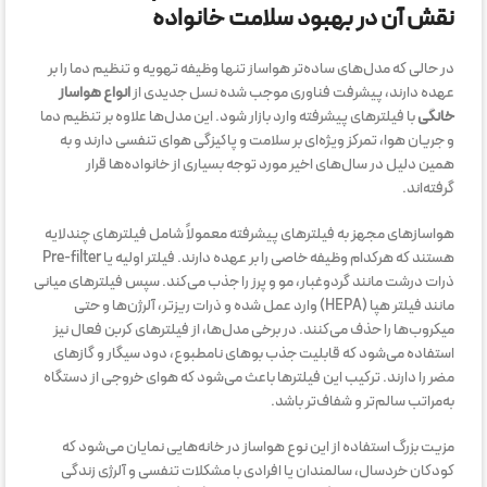
نقش آن در بهبود سلامت خانواده
در حالی که مدل‌های ساده‌تر هواساز تنها وظیفه تهویه و تنظیم دما را بر
عهده دارند، پیشرفت فناوری موجب شده نسل جدیدی از
انواع هواساز
خانگی
با فیلترهای پیشرفته وارد بازار شود. این مدل‌ها علاوه بر تنظیم دما
و جریان هوا، تمرکز ویژه‌ای بر سلامت و پاکیزگی هوای تنفسی دارند و به
همین دلیل در سال‌های اخیر مورد توجه بسیاری از خانواده‌ها قرار
گرفته‌اند.
هواسازهای مجهز به فیلترهای پیشرفته معمولاً شامل فیلترهای چندلایه
هستند که هرکدام وظیفه خاصی را بر عهده دارند. فیلتر اولیه یا Pre-filter
ذرات درشت مانند گردوغبار، مو و پرز را جذب می‌کند. سپس فیلترهای میانی
مانند فیلتر هپا (HEPA) وارد عمل شده و ذرات ریزتر، آلرژن‌ها و حتی
میکروب‌ها را حذف می‌کنند. در برخی مدل‌ها، از فیلترهای کربن فعال نیز
استفاده می‌شود که قابلیت جذب بوهای نامطبوع، دود سیگار و گازهای
مضر را دارند. ترکیب این فیلترها باعث می‌شود که هوای خروجی از دستگاه
به‌مراتب سالم‌تر و شفاف‌تر باشد.
مزیت بزرگ استفاده از این نوع هواساز در خانه‌هایی نمایان می‌شود که
کودکان خردسال، سالمندان یا افرادی با مشکلات تنفسی و آلرژی زندگی