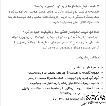
۷. قیمت انواع هواساز خانگی چگونه تعیین می‌شود؟
قیمت به ظرفیت، نوع فیلتر، امکانات اضافی مانند رطوبت‌زن یا رطوبت‌گیر و
برند دستگاه بستگی دارد. خرید از فروشگاه‌های معتبر باعث می‌شود هزینه
شما صرف کالای اصلی و باکیفیت شود.
۸. از کجا می‌توان هواساز خانگی اصل و باکیفیت خریداری کرد؟
خرید باید از فروشگاه‌های معتبر انجام شود. فروشگاه
ایمن تهویه الوند
به‌عنوان یکی از مراجع تخصصی در ایران، انواع هواساز خانگی اصل را با
گارانتی معتبر و مشاوره تخصصی عرضه می‌کند.
مطالب پیشنهادی
سوپر کولر زیر سقفی
تهویه گلخانه در زمستان | روش‌ها، تجهیزات و بهینه‌سازی
کولر آبی جدید بدون پوشال؛ خنک، به‌صرفه و بدون دردسر
تنظیم تهویه گلخانه برای رشد بهتر و کنترل دما و رطوبت
دستگاه زنت برای سالن قارچ | تهویه، رطوبت و صرفه‌جویی انرژی
ایرواشر پشت بامی مدل Tornado
دستگاه ایرواشر ایستاده مدل Buhavi
تماس
خانه
اینستاگرام
واتساپ
ایرواشر صنعتی