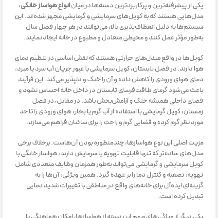
یکی از پیشرفته‌ترین و پرکاربردترین دسته‌ها در میان
انواع هواساز خانگی
،
مدل‌هایی هستند که به کویل‌های سرمایشی و گرمایشی مجهز شده‌اند. این
سیستم‌ها به دلیل انعطاف‌پذیری بالا، می‌توانند در هر چهار فصل سال
به‌طور مؤثر عمل کنند و محیطی متعادل و مطبوع در خانه ایجاد نمایند.
کویل‌ها در واقع مبدل‌های حرارتی هستند که نقش اساسی در تنظیم دمای
هوا دارند. در فصل تابستان، کویل سرمایشی با عبور جریان آب سرد یا مبرد،
دمای هوای ورودی را کاهش داده و آن را خنک و دلپذیر می‌کند. این فرآیند
باعث می‌شود گرمای طاقت‌فرسای تابستان در داخل خانه احساس نشود و
فضای داخلی همیشه خنک و آرامش‌بخش باشد. در مقابل، در فصل
زمستان، کویل گرمایشی با استفاده از آب گرم یا بخار، هوای ورودی را تا حد
مورد نظر گرم کرده و فضایی گرم و راحت را برای ساکنان فراهم می‌سازد.
مزیت اصلی این نوع هواسازها، چندمنظوره بودن آن‌هاست. برخلاف برخی
مدل‌های ساده‌تر که تنها قابلیت تهویه یا سرمایش دارند، هواساز خانگی با
کویل سرمایشی و گرمایشی می‌تواند به‌طور همزمان وظایف متعددی شامل
تهویه، تصفیه و کنترل دما را بر عهده گیرد. همین ویژگی، آن‌ها را به
گزینه‌ای ایده‌آل برای خانه‌های واقع در مناطقی با تغییرات شدید دمایی
تبدیل کرده است.
یکی دیگر از ویژگی‌های مهم این دسته از هواسازها، امکان هماهنگی با