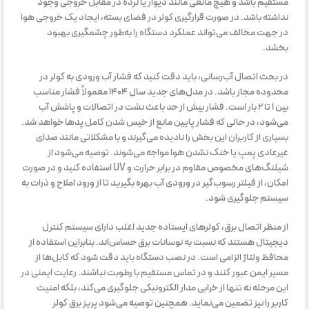
مستقیم باشد و هیچ مانعی مانند دیوار یا نرده در مقابل خروجی وجود
نداشته باشد. در صورت قرارگیری کولر در فضای بسته، ایجاد یک خروجی هوا
در جهت مخالف می‌تواند عملکرد دستگاه را به‌طور چشمگیری بهبود
بخشد.
در بحث اتصال آب‌رسانی، باید دقت کنید که فشار آب ورودی به کولر در
محدوده مجاز باشد. در مدل‌های جدید سال ۱۴۰۴ معمولاً فشار مناسب
بین ۱ تا ۲ بار است. فشار بیش از حد باعث نشت در اتصالات و پاشش آب
می‌شود، در حالی که فشار پایین مانع از خیس شدن کامل پدها خواهد شد.
بسیاری از کاربران این بخش را نادیده می‌گیرند و با مشکلاتی مانند صدای
غیرعادی پمپ یا خنک نشدن هوا مواجه می‌شوند. توصیه می‌شود از
شیلنگ‌های مخصوص مقاوم در برابر حرارت و UV استفاده کنید و در صورت
امکان، از فیلتر رسوب‌گیر در ورودی آب بهره بگیرید تا از ورود املاح و ذرات به
سیستم جلوگیری شود.
از منظر اتصال برق، کولرهای ایستاده جدید اغلب دارای سیستم کنترل
دیجیتال هستند که نسبت به نوسانات برق حساس‌اند. بنابراین استفاده از
محافظ ولتاژ الزامی است. در نصب دستگاه باید دقت شود که کابل‌ها از
مسیر ایمن عبور کنند و در تماس مستقیم با رطوبت نباشند. رعایت ایمنی در
این مرحله نه تنها از خرابی مدار الکترونیکی جلوگیری می‌کند، بلکه امنیت
کاربر را نیز تضمین می‌نماید. همچنین توصیه می‌شود پریز برق کولر