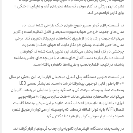
نشود. این ویژگی در کنار موتور کم‌صدا، تجربه‌ای آرام و دلپذیر از خنکی را
برای کاربر فراهم می‌کند.
در قسمت بالای کولر، مسیر خروج هوای خنک طراحی شده است. در
مدل‌های جدید، خروجی هوا به‌صورت سه‌بعدی قابل تنظیم است و کاربر
می‌تواند جهت وزش باد را از طریق دکمه‌های دیجیتال تعیین کند. برخی
مدل‌ها حتی قابلیت نوسان خودکار دارند که هوای خنک را به‌صورت
چرخشی در کل فضا پخش می‌کنند. این تغییر باعث شده که کولرهای
ایستاده دیگر نیاز به نصب کانال‌های متعدد یا دریچه‌های جانبی نداشته
باشند، در نتیجه فضای نصب و هزینه‌ها کاهش یافته است.
در قسمت جلویی دستگاه، پنل کنترل دیجیتال قرار دارد. این بخش در سال
۱۴۰۴ به‌طور قابل توجهی پیشرفته‌تر شده است. نمایشگر لمسی LED
وضعیت دما، رطوبت، سرعت فن و عملکرد پمپ را نمایش می‌دهد. کاربران
می‌توانند حالت‌های مختلفی مانند «خنک‌سازی سریع»، «صرفه‌جویی
انرژی» یا «تهویه ملایم» را انتخاب کنند. علاوه بر این، برخی برندها قابلیت
اتصال WiFi را به کولر اضافه کرده‌اند که به‌وسیله آن می‌توان از طریق تلفن
همراه یا دستیار صوتی، کولر را از هر نقطه کنترل کرد.
در پشت بدنه دستگاه، فیلترهای ثانویه برای جذب گردوغبار قرار گرفته‌اند.