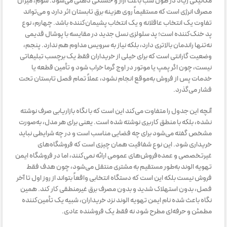
مکانیکی زیاد در طول شب باعث آزار و خستگی ذهنی می‌شود. سوم، میزان
مصرف انرژی است که مستقیماً روی هزینه برق تابستان اثر دارد و می‌تواند
تفاوت یک انتخاب عاقلانه و یک انتخاب پشیمان‌کننده باشد. چهارم، نوع
پد خنک‌کننده است؛ پد سلولزی نسل جدید در مقایسه با پوشال قدیمی
نه‌تنها راندمان بالاتری دارد، بلکه نیاز به سرویس‌ مداوم هم ندارد. پنجم،
وضعیت گارانتی است که برای خیلی از خریداران فقط یک برچسب تبلیغاتی
نیست، چون اگر پمپ یا موتور در اوج گرما خراب شود و تأمین قطعه یا
خدمات پس از فروش به‌موقع انجام نشود، عملاً تمام فصل تابستان تحت
فشار می‌گذرد.
آنچه این جدول را متفاوت می‌کند این است که با نگاه بازاریابی صرف نوشته
نشده، بلکه با منطق کاربری نوشته شده است. یعنی برای هر مدل، به‌صورت
مشخص گفته می‌شود برای چه فضایی مناسب است و در چه شرایطی نباید
خریداری شود. این نوع شفافیت همان چیزی است که فروشگاه‌های
غیرتخصصی و عمده‌فروش‌های عمومی ارائه نمی‌کنند، اما در فروشگاه ایمن
تهویه الوند به‌طور مستقیم به مشتری منتقل می‌شود، چون هدف فقط
فروش نیست بلکه این است که دستگاه انتخابی واقعاً بتواند از روز اول تا آخر
فصل، بدون استهلاک شدید و بدون مصرف برق غیرمنطقی کار کند. همین
نگاه باعث شده نام ایمن تهویه الوند نزد خریداران، شبیه یک تأمین‌کننده
مطمئن و حرفه‌ای مطرح شود نه فقط یک فروشنده عادی.