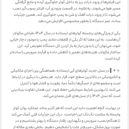
این فیلترها از ورود ذرات ریز به داخل کولر جلوگیری کرده و مانع گرفتگی
مسیر هوا می‌شوند. به‌علاوه، در قسمت ورودی آب، فیلتر رسوب‌گیر نصب
می‌شود تا از ورود ذرات آهک و شن به پمپ جلوگیری کند. همین جزئیات
ساده، عمر دستگاه را به‌طور محسوسی افزایش می‌دهد.
یکی از ویژگی‌های برجسته کولرهای ایستاده در سال ۱۴۰۴، طراحی ماژولار
آن‌هاست. به این معنا که اگر یکی از قطعات مانند پمپ یا موتور دچار خرابی
شود، می‌توان آن را بدون نیاز به باز کردن کل دستگاه تعویض کرد. این
ساختار ماژولار، هزینه‌های تعمیر را کاهش داده و فرآیند سرویس را ساده‌تر
کرده است.
🔹✦▌ در نسل جدید کولرهای آبی ایستاده، هماهنگی بین اجزای مکانیکی
و الکترونیکی در بالاترین سطح خود قرار دارد. هر بخش با دیگری در ارتباط
است و مجموعه‌ای از حسگرها دائماً دما، رطوبت و فشار هوا را کنترل
می‌کنند تا بهترین شرایط سرمایشی حفظ شود. این همان تفاوت بنیادینی
است که نسل ۱۴۰۴ را از نسل‌های قبل متمایز می‌کند.
در نهایت، آنچه اهمیت دارد این است که هر کاربر بداند عملکرد روان کولر
وابسته به سلامت تک‌تک این اجزاست. درک این جزئیات فنی کمک می‌کند
تا هنگام نصب، سرویس و نگهداری، رفتار دستگاه را بهتر بشناسیم و در
صورت بروز مشکل، سریع‌تر علت را تشخیص دهیم. بخش بعدی مقاله از