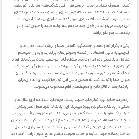
کمتری مصرف کنند. بر اساس بررسی‌های فنی شرکت‌های سازنده، کولرهای
ایستاده جدید تا ۴۵ درصد صرفه‌جویی انرژی بیشتری نسبت به نمونه‌های
سنتی دارند. در شرایط اقتصادی امروز که قیمت انرژی رو به افزایش است،
این مزیت می‌تواند در طول چند ماه هزینه اولیه خرید را جبران کند و در
بلندمدت سودآور باشد.
یکی دیگر از تفاوت‌های چشمگیر، کاهش صدا و لرزش است. مدل‌های
قدیمی به دلیل استفاده از تسمه و موتورهای پرقدرت و بدون سیستم
تعادل دینامیکی، در زمان کارکرد صدای قابل‌توجهی ایجاد می‌کردند. اما در
کولرهای ایستاده جدید، طراحی فن و پروانه بر اساس اصول آیرودینامیک
انجام شده و محور موتور به‌صورت بالانس‌شده نصب می‌شود تا کمترین
میزان صدا را تولید کند. به همین دلیل این کولرها گزینه‌ای ایده‌آل برای
آپارتمان‌ها، دفاتر کاری و محیط‌های آرام محسوب می‌شوند.
از نظر ساختاری نیز، کولرهای جدید ایستاده به‌جای استفاده از پوشال‌های
سنتی، از پدهای سلولزی بهره می‌برند. این پدها نه تنها طول عمر بیشتری
دارند بلکه هوا را تمیزتر و خنک‌تر عبور می‌دهند. در مدل‌های قدیمی، پس
از چند ماه استفاده، پوشال‌ها به محل تجمع گردوغبار و میکروب‌ها تبدیل
می‌شدند و هوای خروجی کیفیت مطلوبی نداشت؛ اما پد سلولزی به دلیل
ساختار منظم خود، علاوه بر جذب رطوبت بیشتر، مانع عبور ذرات آلاینده نیز