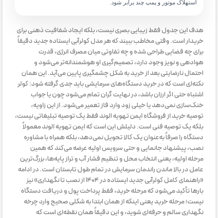
استهلاک موتور و پمپ چند برابر شود.
هدف این جدول فقط زیبایی بصری نیست، بلکه ایجاد شفافیت ذهنی برای
خریدار است. وقتی مخاطب ببیند که هر مدل کولرآبی ایستاده جدید دقیقاً
برای چه فضایی طراحی شده و چه تفاوتی میان مصرف انرژی، قدرت
هوادهی و نویز وجود دارد، تصمیم‌گیری او هوشمندانه‌تر می‌شود و
احتمال نارضایتی بعد از خرید به شکل چشمگیری پایین می‌آید. این همان
نکته‌ای است که در خرید دستگاه‌های سرمایشی باید جدی گرفته شود: کولر
اشتباه حتی اگر ارزان باشد، در نهایت گران تمام می‌شود چون یا جواب
خنک‌سازی نمی‌دهد یا خیلی زود وارد فاز تعمیر می‌شود. از این زاویه،
توصیه خرید از فروشگاه ایمن تهویه الوند فقط یک توصیه تبلیغاتی نیست،
بلکه یک توصیه فنی است. دلیلش این است که ایمن تهویه الوند معمولاً
دستگاه را صرفاً به‌عنوان یک کالا تحویل نمی‌دهد، بلکه همراه با مشاوره
نصب، پیشنهاد جانمایی و حتی سرویس اولیه عرضه می‌کند که همین
مرحله اولیه، یعنی انتخاب محل و تنظیم فشار آب و تراز پایه‌ها، بزرگ‌ترین
عامل در بالا ماندن راندمان سرمایش در تمام طول تابستان است. در ادامه
«راهنمای کامل کولرآبی جدید ایستاده در ۱۴۰۴ از نصب تا نگهداری» نیز
بارها تأکید می‌شود که مرحله خرید، فقط پرداخت پول و دریافت دستگاه
نیست؛ مرحله خرید یعنی اینکه از همان ابتدا به شکلی صحیح وارد چرخه
نگهداری سالم و حرفه‌ای شوید، و این دقیقاً همان نقطه‌ای است که