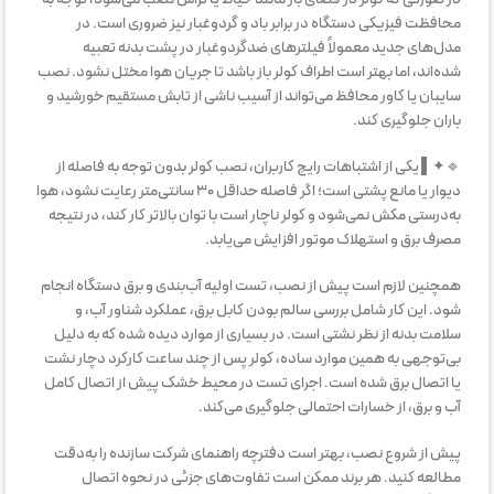
محافظت فیزیکی دستگاه در برابر باد و گردوغبار نیز ضروری است. در
مدل‌های جدید معمولاً فیلترهای ضدگردوغبار در پشت بدنه تعبیه
شده‌اند، اما بهتر است اطراف کولر باز باشد تا جریان هوا مختل نشود. نصب
سایبان یا کاور محافظ می‌تواند از آسیب ناشی از تابش مستقیم خورشید و
باران جلوگیری کند.
🔹✦▌ یکی از اشتباهات رایج کاربران، نصب کولر بدون توجه به فاصله از
دیوار یا مانع پشتی است؛ اگر فاصله حداقل ۳۰ سانتی‌متر رعایت نشود، هوا
به‌درستی مکش نمی‌شود و کولر ناچار است با توان بالاتر کار کند، در نتیجه
مصرف برق و استهلاک موتور افزایش می‌یابد.
همچنین لازم است پیش از نصب، تست اولیه آب‌بندی و برق دستگاه انجام
شود. این کار شامل بررسی سالم بودن کابل برق، عملکرد شناور آب، و
سلامت بدنه از نظر نشتی است. در بسیاری از موارد دیده شده که به دلیل
بی‌توجهی به همین موارد ساده، کولر پس از چند ساعت کارکرد دچار نشت
یا اتصال برق شده است. اجرای تست در محیط خشک پیش از اتصال کامل
آب و برق، از خسارات احتمالی جلوگیری می‌کند.
پیش از شروع نصب، بهتر است دفترچه راهنمای شرکت سازنده را به‌دقت
مطالعه کنید. هر برند ممکن است تفاوت‌های جزئی در نحوه اتصال