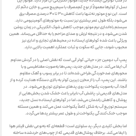
در قلب کولرآبی ایستاده جدید، موتور الکتریکی آن قرار دارد. موتور این
نسل از کولرها معمولاً از نوع کم‌مصرف با سیم‌پیچ مسی و خازن دائم کار
است. این نوع موتور نه‌تنها باعث کاهش ۳۰ تا ۴۰ درصدی مصرف برق
می‌شود بلکه طول عمر بیشتری نیز نسبت به موتورهای آلومینیومی دارد.
سیستم راه‌اندازی نرم موتور موجب کاهش شوک الکتریکی در زمان روشن
شدن می‌شود و در نتیجه لرزش و صدای مزاحم را به حداقل می‌رساند. همین
ویژگی باعث شده کولرهای ایستاده در محیط‌های تجاری و اداری نیز
محبوب شوند، جایی که سکوت و ثبات عملکرد اهمیت بالایی دارد.
پمپ آب دومین جزء حیاتی کولر آبی است که نقش اصلی را در گردش مداوم
آب ایفا می‌کند. در مدل‌های جدید، پمپ‌ها به‌صورت مغناطیسی و با
محورهای ضدخوردگی طراحی شده‌اند تا در برابر رسوب و آهک مقاوم
باشند. این پمپ، آب را از مخزن زیرین کولر به بالای دستگاه هدایت کرده و از
آنجا، آب به‌صورت یکنواخت روی پدهای سلولزی توزیع می‌شود. در
مدل‌های قدیمی‌تر، پاشش آب نابرابر باعث خشک شدن بخش‌هایی از
پوشال و کاهش راندمان می‌شد، اما در کولرهای ایستاده نسل جدید،
سیستم توزیع آب به شکل کاملاً یکنواخت عمل می‌کند و همین مسئله
موجب خنک‌کنندگی یکنواخت‌تر و طول عمر بیشتر پدها می‌گردد.
اما بخش کلیدی دیگر، پد سلولزی است؛ قطعه‌ای که به‌نوعی نقش فیلتر هوا
را ایفا می‌کند. برخلاف پوشال‌های قدیمی که از چوب‌های خردشده ساخته