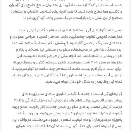
جدید ایستاده در ۱۴۰۴ از نصب تا نگهداری به‌عنوان مرجع جامع برای کاربران
و تکنسین‌ها مطرح شده است تا همه آنچه برای شناخت، انتخاب و استفاده
صحیح از این نسل تازه نیاز است، در یک مسیر واحد گردآوری شود.
نسل جدید کولرهای آبی ایستاده نه تنها در ظاهر بلکه در کارایی نیز با
مدل‌های قدیمی تفاوت چشمگیری دارند. ساختار فشرده، طراحی عمودی و
بدنه‌های ضدزنگ از جنس گالوانیزه با پوشش الکترواستاتیک باعث شده تا
این دستگاه‌ها حتی در محیط‌های مرطوب و صنعتی نیز عملکرد پایدار و
طولانی‌مدتی داشته باشند. اما آنچه بیش از هر چیز باعث محبوبیت این
مدل‌ها در سال ۱۴۰۴ شده، هوشمند شدن سیستم کنترل و مصرف بهینه
انرژی است. دیگر لازم نیست مانند گذشته هر چند ساعت به کولر سر بزنید تا
از میزان آب یا سلامت پمپ اطمینان پیدا کنید؛ کنترل‌های دیجیتال جدید،
تمام این وظایف را به شکل خودکار انجام می‌دهند.
کولرهای آبی ایستاده جدید با تکیه بر فناوری پدهای سلولزی به‌جای
پوشال‌های قدیمی، توانسته‌اند راندمان تبخیر آب و خنک‌کنندگی را تا ۳۰
درصد افزایش دهند. پدهای سلولزی ضمن جذب بالاتر رطوبت، مانع ورود
گردوغبار و ذرات معلق به جریان هوای خروجی می‌شوند و این مسئله،
به‌ویژه در شهرهای آلوده، کیفیت تنفس را بهبود می‌بخشد. در واقع، این
نسل از کولرها فقط برای خنک کردن نیستند؛ آن‌ها با هدف ایجاد هوای