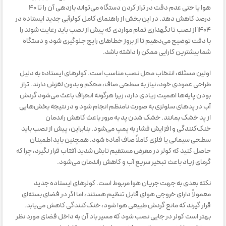
هوا یا حتی عدم دقت در تراز کردن دستگاه می‌تواند بازدهی آن را تا ۴۰
درصد کاهش دهد. در این بخش از راهنمای کامل کولرآبی جدید ایستاده در
۱۴۰۴ از نصب تا نگهداری تمام مواردی که پیش از نصب باید رعایت شوند را
با دقت توضیح می‌دهیم تا از بروز خطاهای رایج جلوگیری شود و دستگاه
شما بیشترین کارایی ممکن را داشته باشد.
اولین مسئله، انتخاب محل نصب مناسب است. کولرهای ایستاده به دلیل
طراحی عمودی خود، نیاز به سطحی صاف، محکم و بدون لغزش دارند. تراز
بودن پایه‌ها اهمیت زیادی دارد، زیرا هرگونه انحراف باعث می‌شود گردش
آب در پدهای سلولزی به صورت نامنظم انجام شود و در نتیجه بخش‌هایی
از پد خشک بمانند. خشک شدن پد به مرور باعث کاهش راندمان
خنک‌کنندگی و افزایش فشار به پمپ می‌شود. بنابراین، پیش از نصب باید
سطحی سیمانی یا فلزی کاملاً صاف آماده شود. همچنین باید اطمینان
حاصل کنید که کولر در معرض مستقیم تابش شدید آفتاب قرار نگیرد، چرا که
گرمای زیاد باعث تبخیر سریع آب و کاهش راندمان می‌شود.
نکته بعدی به جهت جریان هوا مربوط است. کولرهای ایستاده جدید
معمولاً دارای خروجی هوای قابل تنظیم هستند، اما اگر در فضای بسته‌ای
قرار گیرند که مانع گردش طبیعی هوا شود، خنک‌کنندگی کاهش می‌یابد.
بهتر است کولر در جایی نصب شود که مسیر باد آن به داخل فضای مورد نظر