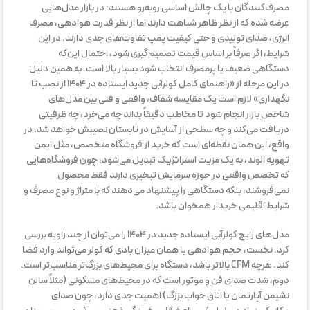
مصرف‌کنندگان با یک چالش اساسی روبه‌رو هستند: در بازار مدل‌هایی
عرضه شده که از نظر ظاهر شباهت دارند اما از نظر قدرت هوادهی، مصرف
انرژی، صدای تولیدی و حتی کیفیت پمپ تفاوت‌های جدی دارند. در این
شرایط، اگر صرفاً بر اساس قیمت تصمیم‌گیری شود، احتمال این‌که
دستگاهی ضعیف یا پرمصرف انتخاب شود بسیار بالا است. به همین دلیل
در این مرحله از «راهنمای کامل کولرآبی جدید ایستاده در ۱۴۰۴ از نصب تا
نگهداری» لازم است یک مقایسه شفاف، واقعی و فنی بین مدل‌های
شاخص بازار انجام شود تا مخاطب دقیقاً بداند چه می‌خرد، چه ظرفیتی
دریافت می‌کند و چه سطحی از آسایش در تابستان نصیبش خواهد شد. در
واقع، این همان نقطه‌ای است که خرید از فروشگاه متخصص، مثل ایمن
تهویه الوند، به یک مزیت استراتژیک تبدیل می‌شود، چون فروشگاه‌هایی
که تخصص واقعی در حوزه سرمایش تبخیری دارند فقط محصول
نمی‌فروشند، بلکه دستگاهی را پیشنهاد می‌دهند که با متراژ و نوع مصرف و
شرایط اقلیمی خریدار همخوان باشد.
مدل‌های رایج کولرآبی ایستاده جدید در ۱۴۰۴ را می‌توان از چند زاویه بررسی
کرد. نخست، حجم هوادهی یا همان میزان بادی که کولر می‌تواند وارد فضا
کند. هرچه CFM بالاتر باشد، دستگاه برای محیط‌های بزرگ‌تر مناسب‌تر است.
دوم، شدت صدای فن و موتور است که در محیط‌های مسکونی (مثلاً سالن
نشیمن آپارتمان یا اتاق خواب بزرگ) اهمیت جدی دارد، چون صدای