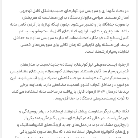
در بحث نگهداری و سرویس نیز، کولرهای جدید به شکل قابل توجهی
آسان‌تر هستند. طراحی ماژولار دستگاه به این معناست که هر بخش
به‌صورت جداگانه باز و تعمیر می‌شود، بدون اینکه نیاز به باز کردن کامل بدنه
باشد. همچنین پدهای سلولزی، فیلترهای قابل شست‌وشو و سیستم
کنترل سطح آب خودکار باعث شده‌اند که نیاز به سرویس مداوم به حداقل
برسد. این مسئله برای کاربرانی که زمان کافی برای سرویس‌های فصلی
ندارند، بسیار ارزشمند است.
از جنبه زیست‌محیطی نیز کولرهای ایستاده جدید نسبت به مدل‌های
قدیمی بسیار سازگارتر هستند. موتورهای کم‌مصرف، پمپ‌های مغناطیسی
و سیستم گردش آب هوشمند موجب کاهش مصرف برق و آب می‌شوند. این
موضوع در مناطق کم‌آب کشور، اهمیت مضاعفی دارد. به‌علاوه، برخی
برندها در سال ۱۴۰۴ از مواد قابل بازیافت در ساخت بدنه استفاده می‌کنند
تا اثرات زیست‌محیطی دستگاه به حداقل برسد.
نکته جالب دیگر، مقاومت بیشتر کولرهای ایستاده در برابر پوسیدگی و
خوردگی است. در حالی که در کولرهای سنتی زنگ‌زدگی بدنه یکی از
رایج‌ترین مشکلات بود، در مدل‌های جدید از رنگ‌های الکترواستاتیک و
ورق‌های گالوانیزه ضخیم‌تر استفاده شده که سال‌ها بدون تغییر باقی