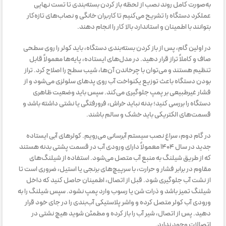
به‌صورت کامل روند نصب از لحظه باز کردن بسته‌بندی تا تست نهایی
عملکرد دستگاه را تشریح می‌کنیم تا کاربران خانگی و نصاب‌های تازه‌کار
بتوانند با اطمینان و استاندارد بالا کار را انجام دهند.
در اولین گام، پس از باز کردن بسته‌بندی دستگاه، باید کولر را روی سطحی
صاف و کاملاً تراز قرار دهید. در مدل‌های ایستاده، پایه‌ها معمولاً قابل
تنظیم هستند و می‌توان با چرخاندن آن‌ها، شیب سطح را اصلاح کرد. تراز
بودن دستگاه باعث توزیع یکنواخت آب روی پدهای سلولزی می‌شود و از
فشار غیرطبیعی بر پمپ جلوگیری می‌کند. سپس باید وضعیت ظاهری
دستگاه را بررسی کنید؛ بدنه نباید خراش، فرورفتگی یا نشتی داشته باشد و
قسمت‌های الکتریکی باید خشک و سالم باشند.
در گام دوم، سراغ نصب سیستم آبرسانی می‌رویم. کولرهای آبی ایستاده
جدید در سال ۱۴۰۴ معمولاً دارای ورودی آب در قسمت پشتی بدنه هستند
که از طریق شیلنگ به منبع آب متصل می‌شود. استفاده از شیلنگ‌های
مقاوم در برابر فشار و حرارت، با سرپیچ‌های برنجی یا استیل، ضروری است تا
از نشت آب جلوگیری شود. قبل از اتصال، اطمینان حاصل کنید که داخل
شیلنگ تمیز باشد و ذرات شن یا رسوب وارد پمپ نشود. سپس شیلنگ را به
ورودی آب کولر متصل کرده و واشر پلاستیکی آب‌بندی را در جای خود قرار
دهید. پس از اتصال، شیر آب را باز کرده و مطمئن شوید هیچ نشتی در
اتصالات وجود ندارد.