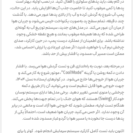
در گام بعد، باید پدهای سلولزی را فعال کنید. در نصب اولیه، بهتر است
پدها را کمی مرطوب کنید تا خاصیت جذب آن‌ها افزایش یابد. در این حالت،
پمپ آب شروع به گردش کرده و آب را از بالای پدها عبور می‌دهد. با گذشت
چند دقیقه، تمام سطح پد به‌صورت یکنواخت خیس می‌شود و جریان هوا
از میان آن عبور می‌کند. در مدل‌های جدید، سیستم توزیع آب به گونه‌ای
طراحی شده که پدها همیشه مرطوب بمانند و هیچ نقطه خشکی وجود
نداشته باشد. برای اطمینان از عملکرد درست پمپ، در حین کارکرد، صدای
چرخش نرم آب را خواهید شنید؛ اگر صدای غیرعادی یا لرزش احساس شد،
ممکن است مسیر آب مسدود یا فشار بیش از حد باشد.
در مرحله بعد، نوبت به راه‌اندازی فن و تست گردش هوا می‌رسد. با فشار
دادن دکمه روشن یا گزینه “Cool Mode”، موتور شروع به کار می‌کند و
جریان هوا از خروجی‌ها خارج می‌شود. در کولرهای ایستاده نسل ۱۴۰۴،
جهت خروجی هوا قابل تنظیم است و می‌توانید آن را از طریق دکمه
چرخشی یا منوی لمسی تغییر دهید. برخی مدل‌ها دارای سیستم نوسان
خودکار (Swing) هستند که هوای خنک را در تمام جهت‌ها پخش می‌کند.
هنگام تست اولیه، مطمئن شوید که خروجی هوا آزاد است و مانعی در برابر
آن وجود ندارد. اگر حس می‌کنید جریان هوا ضعیف است، احتمالاً یکی از
پدها درست جا نخورده یا مسیر هوا با گردوغبار مسدود شده است.
اکنون باید تست کامل کارکرد سیستم سرمایش انجام شود. کولر را برای