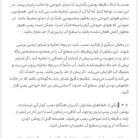
مدت ۱۰ تا ۱۵ دقیقه روشن بگذارید تا دمای خروجی به حالت پایدار برسد. در
این مدت، توجه کنید که آیا آب از مسیر تخلیه نشت می‌کند یا خیر. همچنین
دمای هوای خروجی باید به‌طور محسوسی خنک‌تر از دمای محیط باشد. در
صورتی که هوای خروجی گرم یا نیمه‌خنک است، ممکن است پمپ هنوز
به‌طور کامل فعال نشده باشد یا سطح آب پایین‌تر از حد مجاز باشد.
در بخش دیگری از فرآیند نصب، باید دریچه تخلیه و شناور ایمنی بررسی
شوند. این بخش از کولر وظیفه دارد سطح آب را در محدوده مشخص نگه
دارد و در صورت پر شدن بیش از اندازه، آب اضافی را تخلیه کند. اگر شناور
بیش از حد بالا تنظیم شده باشد، آب دائماً از دریچه تخلیه بیرون می‌ریزد و
مصرف آب افزایش می‌یابد. اگر بیش از حد پایین باشد، پمپ خشک کار
می‌کند و آسیب می‌بیند. تنظیم دقیق شناور باید به‌گونه‌ای باشد که در حالت
خاموش بودن کولر، سطح آب حدود ۲ سانتی‌متر زیر خط خروجی پمپ قرار
گیرد.
🔹✦▌ یکی از خطاهای متداول کاربران هنگام نصب کولر آبی ایستاده،
روشن کردن پمپ بدون وجود آب کافی در مخزن است؛ این کار در کمتر از
چند دقیقه باعث سوختن پمپ می‌شود. همیشه قبل از روشن کردن
دستگاه، از پر بودن سطح آب اطمینان حاصل کنید.