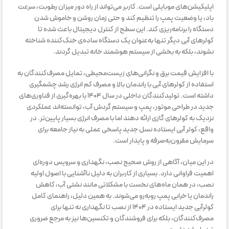
اپلیکیشن‌های موبایلی است. کاربر می‌تواند از راه دور میزان رطوبت، سرعت
باد، یا وضعیت پمپ را تنظیم کند و حتی زمان روشن و خاموش شدن
دستگاه را برنامه‌ریزی کند. این سطح از کنترل دیجیتال باعث شده تا
کولرهای آبی دیگر تنها به‌عنوان یک دستگاه ساده‌ی خنک‌کننده شناخته
نشوند، بلکه به بخشی از سیستم هوشمند خانه تبدیل گردند.
با افزایش قیمت برق و نگرانی‌های زیست‌محیطی، تمایل مصرف‌کنندگان به
استفاده از کولرهای آبی با راندمان بالا و مصرف کم انرژی رشد چشمگیری
داشته است. تولیدکنندگان داخلی در سال ۱۴۰۴ با بهره‌گیری از فناوری‌های
جدید در طراحی موتور، پمپ و سیستم گردش آب، توانسته‌اند عملکردی
نزدیک به کولرهای گازی ارائه دهند اما با مصرف انرژی بسیار پایین‌تر. در
واقع، کولر آبی ایستاده نسل جدید پاسخی عملی به نیاز جامعه برای
سرمایش مقرون‌به‌صرفه و پایدار است.
در این میان، آگاهی از روش صحیح نصب، نگهداری و سرویس دوره‌ای
اهمیت فراوانی دارد. بسیاری از کاربران به دلیل ناآشنایی با اصول اولیه
نصب، در همان ماه‌های نخست با مشکلاتی مانند نشتی آب، کاهش
راندمان یا خرابی پمپ روبه‌رو می‌شوند. به همین دلیل، راهنمای کامل
کولرآبی جدید ایستاده در ۱۴۰۴ از نصب تا نگهداری نه تنها برای
مصرف‌کنندگان، بلکه برای فروشندگان و تکنسین‌ها نیز به مرجع ضروری