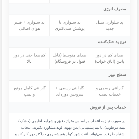
مصرف انرژی
پد سلولزی نسل
پد سلولزی با
پد سلولزی + فیلتر
جدید
پوشش ضدباکتری
هوای اضافی
نوع پد خنک‌کننده
صدای کم در دور
صدای متوسط (قابل
کم‌صدا حتی در دور
پایین (اتاق خواب)
قبول در فروشگاه)
بالا
سطح نویز
گارانتی رسمی و
گارانتی رسمی +
گارانتی کامل موتور
خدمات نصب
سرویس دوره‌ای
و پمپ
خدمات پس از فروش
در صورت نیاز به انتخاب بر اساس متراژ دقیق و شرایط اقلیمی (خشک /
نیمه مرطوب)، با تیم پشتیبانی ایمن تهویه الوند مشاوره بگیرید. انتخاب
اشتباه ظرفیت می‌تواند باعث شود کولر همیشه روی حداکثر دور کار کند و