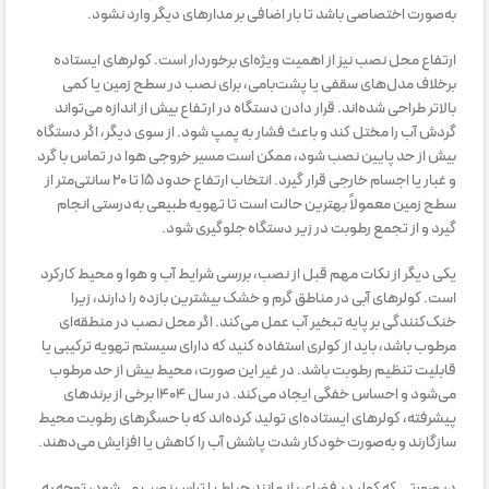
به‌صورت اختصاصی باشد تا بار اضافی بر مدارهای دیگر وارد نشود.
ارتفاع محل نصب نیز از اهمیت ویژه‌ای برخوردار است. کولرهای ایستاده
برخلاف مدل‌های سقفی یا پشت‌بامی، برای نصب در سطح زمین یا کمی
بالاتر طراحی شده‌اند. قرار دادن دستگاه در ارتفاع بیش از اندازه می‌تواند
گردش آب را مختل کند و باعث فشار به پمپ شود. از سوی دیگر، اگر دستگاه
بیش از حد پایین نصب شود، ممکن است مسیر خروجی هوا در تماس با گرد
و غبار یا اجسام خارجی قرار گیرد. انتخاب ارتفاع حدود ۱۵ تا ۲۰ سانتی‌متر از
سطح زمین معمولاً بهترین حالت است تا تهویه طبیعی به‌درستی انجام
گیرد و از تجمع رطوبت در زیر دستگاه جلوگیری شود.
یکی دیگر از نکات مهم قبل از نصب، بررسی شرایط آب و هوا و محیط کارکرد
است. کولرهای آبی در مناطق گرم و خشک بیشترین بازده را دارند، زیرا
خنک‌کنندگی بر پایه تبخیر آب عمل می‌کند. اگر محل نصب در منطقه‌ای
مرطوب باشد، باید از کولری استفاده کنید که دارای سیستم تهویه ترکیبی یا
قابلیت تنظیم رطوبت باشد. در غیر این صورت، محیط بیش از حد مرطوب
می‌شود و احساس خفگی ایجاد می‌کند. در سال ۱۴۰۴ برخی از برندهای
پیشرفته، کولرهای ایستاده‌ای تولید کرده‌اند که با حسگرهای رطوبت محیط
سازگارند و به‌صورت خودکار شدت پاشش آب را کاهش یا افزایش می‌دهند.
در صورتی که کولر در فضای باز مانند حیاط یا تراس نصب می‌شود، توجه به