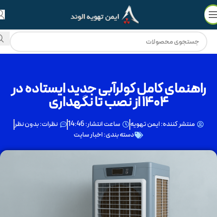
💳
🔥
فروش ویژه با
۵۰٪ نقد
و
3 چک ماهانه
!
راهنمای کامل کولرآبی جدید ایستاده در
۱۴۰۴ از نصب تا نگهداری
منتشر کننده:
ایمن تهویه
ساعت انتشار:
14:46
نظرات:
بدون نظر
دسته بندی:
اخبار سایت