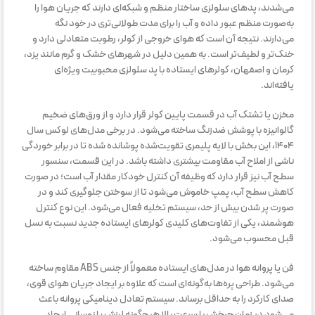
می‌شدند، پدهای سلولزی ساختار منظم و شبکه‌ای دارند که جریان هوا را
به‌صورت منظم عبور داده و آب را برای مدت طولانی‌تری در خود نگه
می‌دارند. نتیجه آن است که هوای خروجی از کولر، رطوبت متعادلی دارد و
خنک‌تر و لطیف‌تر است. به همین دلیل در شهرهای خشک و گرم مانند یزد،
کرمان و اصفهان، کولرهای ایستاده با پد سلولزی محبوبیت ویژه‌ای
یافته‌اند.
مخزن یا تشتک آب در قسمت پایین کولر قرار دارد و از ورق‌های ضخیم
گالوانیزه با پوشش ضدزنگ ساخته می‌شود. در برخی مدل‌های لوکس سال
۱۴۰۴، این بخش با لایه پلیمری تقویت‌شده پوشانده شده تا در برابر خوردگی
ناشی از املاح آب مقاومت بیشتری داشته باشد. در این قسمت، سنسور
سطح آب نیز قرار دارد که وظیفه آن کنترل خودکار مقدار آب است؛ در صورت
کاهش سطح آب، پمپ خاموش می‌شود تا از سوختن جلوگیری کند و در
صورت پر شدن بیش از حد، سیستم تخلیه فعال می‌شود. این نوع کنترل
هوشمند، یکی از تفاوت‌های کلیدی کولرهای ایستاده جدید نسبت به نسل
قبل محسوب می‌شود.
فن یا پروانه هوا در مدل‌های ایستاده معمولاً از جنس ABS مقاوم ساخته
می‌شود. طراحی پره‌ها به‌گونه‌ای است که علاوه بر ایجاد جریان هوای قوی،
صدای کارکرد را به حداقل برساند. سیستم تعادل دینامیکی پروانه باعث
می‌شود در زمان چرخش با سرعت بالا هیچ‌گونه لرزش یا نوسانی ایجاد