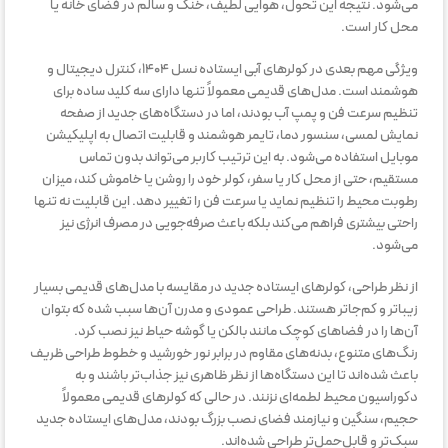
می‌شود. نتیجه این تحول، هوایی لطیف، خنک و سالم در فضای خانه یا
محل کار است.
ویژگی مهم بعدی در کولرهای آبی ایستاده نسل ۱۴۰۴، کنترل دیجیتال و
هوشمند است. مدل‌های قدیمی معمولاً تنها دارای سه کلید ساده برای
تنظیم سرعت فن و پمپ آب بودند، اما در دستگاه‌های جدید از صفحه
نمایش لمسی، سنسور دما، تایمر هوشمند و قابلیت اتصال به اپلیکیشن
موبایل استفاده می‌شود. به این ترتیب کاربر می‌تواند بدون تماس
مستقیم، حتی از محل کار یا سفر، کولر خود را روشن یا خاموش کند، میزان
رطوبت محیط را تنظیم نماید یا سرعت فن را تغییر دهد. این قابلیت نه تنها
راحتی بیشتری فراهم می‌کند بلکه باعث صرفه‌جویی در مصرف انرژی نیز
می‌شود.
از نظر طراحی، کولرهای ایستاده جدید در مقایسه با مدل‌های قدیمی بسیار
زیباتر و کم‌جا‌تر هستند. طراحی عمودی و مدرن آن‌ها سبب شده که بتوان
آن‌ها را در فضاهای کوچک مانند بالکن یا گوشه حیاط نیز نصب کرد.
رنگ‌های متنوع، بدنه‌های مقاوم در برابر نور خورشید و خطوط طراحی ظریف
باعث شده‌اند تا این دستگاه‌ها از نظر ظاهری نیز جذاب‌تر باشند و به
دکوراسیون محیط لطمه‌ای نزنند. در حالی که کولرهای قدیمی معمولاً
حجیم، سنگین و نیازمند فضای نصب بزرگ بودند، مدل‌های ایستاده جدید
سبک‌تر و قابل‌حمل‌تر طراحی شده‌اند.