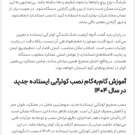
شیلنگ، نوع پیچ پایه‌ها یا نحوه تنظیم پدها داشته باشد. بی‌توجهی به این
جزئیات ممکن است باعث از بین رفتن گارانتی دستگاه شود. در صورت نیاز، از
نصاب مجاز شرکت تولیدکننده استفاده کنید تا نصب استاندارد انجام شود
و مهر گارانتی معتبر باقی بماند.
در پایان باید گفت، آنچه کیفیت خنک‌کنندگی کولر آبی ایستاده را تعیین
می‌کند، تنها قدرت موتور یا حجم هوادهی آن نیست، بلکه دقت در رعایت
جزئیات نصب است. انتخاب مکان مناسب، کنترل فشار آب، تنظیم برق ایمن
و رعایت فاصله‌های استاندارد از عوامل اصلی عملکرد مطلوب دستگاه
هستند. در واقع، اجرای صحیح همین مراحل ساده، ضامن عملکرد بی‌نقص
کولر در تمام روزهای گرم تابستان خواهد بود.
آموزش گام‌به‌گام نصب کولرآبی ایستاده جدید
در سال ۱۴۰۴
نصب صحیح کولرآبی ایستاده جدید، مهم‌ترین عامل در عملکرد، طول عمر
و کاهش مصرف انرژی آن است. هرچند ظاهر ساده این دستگاه ممکن است
کار را آسان جلوه دهد، اما اجرای دقیق مراحل نصب و توجه به جزئیات فنی
می‌تواند تفاوت میان یک سیستم کارآمد و یک کولر پرخطا باشد. در این
بخش از راهنمای کامل کولرآبی جدید ایستاده در ۱۴۰۴ از نصب تا نگهداری،