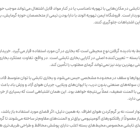
تابشی در مکان‌هایی با تهویه نامناسب یا در کنار مواد قابل اشتعال می‌تواند موجب 
ردار است. فروشگاه ایمن تهویه الوند با دارا بودن تیمی از متخصصان حوزه گرمایش، به
این اشتباهات جلوگیری کنند.
 به نادیده گرفتن نوع محیطی است که بخاری در آن مورد استفاده قرار می‌گیرد. خریدار
یا بسته – تعیین‌کننده اصلی در کارایی بخاری تابشی است. در واقع، تفاوت عملکرد بخاری
 بهترین برند نیز نمی‌تواند گرمای مطلوب را تأمین کند.
د دیوارها و سقف در محدوده مشخصی حبس می‌شود و بخاری تابشی با توان متوسط قاد
ز، سوله‌های صنعتی بدون درب، یا ایوان‌های ویلایی، جریان هوای آزاد و وزش باد باعث 
یی با المنت ضعیف، عملاً بی‌نتیجه خواهد بود. این همان اشتباهی است که بسیاری از خر
ی دارد.
وار است، نه بر گرم‌کردن هوای اطراف. به همین دلیل، اگر فضای مورد استفاده باز باشد، د
عمولاً از رفلکتورهای آلومینیومی براق‌تر و المنت‌های مقاوم‌تر ساخته می‌شوند تا گر
خاری‌های تابشی مخصوص محیط‌های بسته اغلب دارای پوشش محافظ و طراحی ظریف‌تری هس