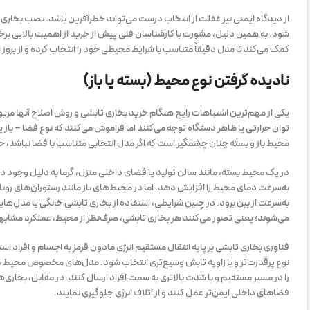
از دیدگاه ایمنی نیز غفلت از انتخاب درست می‌تواند خطرآفرین باشد. نصب بخاری 
شود. به همین دلیل، مشورت با کارشناسان فنی پیش از خرید از اهمیت بالایی برخو
کمک می‌کند تا مدل دقیقاً متناسب با شرایط محیطی خود را انتخاب کرده و از بروز 
نادیده گرفتن نوع محیط (بسته یا باز)
یکی از مهم‌ترین اشتباهات رایج هنگام خرید بخاری تابشی و روش اصلاح آنها مربوط
توان حرارتی یا ظاهر دستگاه توجه می‌کنند اما فراموش می‌کنند که نوع فضا – باز 
محیط باز و بسته چنان چشمگیر است که اگر مدل انتخابی متناسب با فضا نباشد، حتی
در یک محیط بسته، مانند سالن تولید یا فضای داخلی منزل، گرما به دلیل وجو
به‌سرعت دمای محیط را افزایش دهد. اما در محیط‌های باز مانند رستوران‌های روبا
به‌سرعت از بین برود. در چنین شرایطی، استفاده از بخاری تابشی خانگی یا مدل‌ها
می‌شوند؛ یعنی تصور می‌کنند هر بخاری تابشی، صرف‌نظر از محیط، عملکرد مشابه
فناوری بخاری تابشی بر پایه انتقال مستقیم انرژی مادون قرمز به اجسام و افراد است
نوع پرقدرت‌تر و با زاویه تابش وسیع‌تری انتخاب شود. مدل‌های مخصوص محیط باز م
را در مسیر مستقیم و با شدت بالاتری به سمت افراد ارسال کنند. در مقابل، ب
فضاهای داخلی ایمن‌تر عمل کنند و از اتلاف انرژی جلوگیری نمایند.