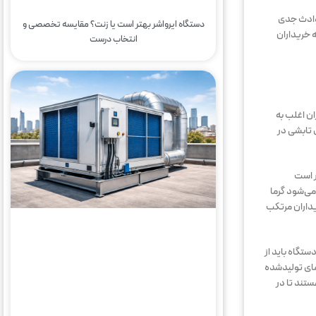
حوادث جدی
دستگاه ایرواشر بهتر است یا زنت؟ مقایسه تخصصی و
 خریداران
انتخاب درست
ان اغلب به
 تابشی در
ر است
می‌شود گرما
یداران مرتکب
ستگاه باید از
مای تولیدشده
تند تا در