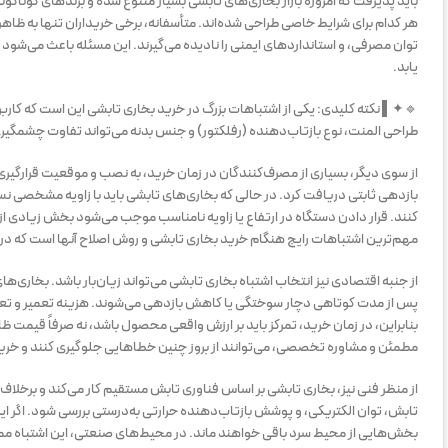
باید پذیرفت که امروزه بازار بخاری‌های تابشی بسیار متنوع شده و برندهای گونا
هر کدام برای شرایط خاصی طراحی شده‌اند. متأسفانه، برخی خریداران تنها به ظاه
توان مصرفی، و استانداردهای ایمنی را نادیده می‌گیرند. این مسئله باعث می‌شو
یابد.
🔹✦▌ نکته کلیدی: یکی از اشتباهات بزرگ در خرید بخاری تابشی این است که کاربرا
طراحی المنت، نوع بازتاب‌دهنده (رفلکتور) و جنس بدنه می‌تواند تفاوت چشمگیری
از سوی دیگر، بسیاری از مصرف‌کنندگان در زمان خرید، به نصب و موقعیت قرارگیری ب
بازدهی ثابتی دریافت کرد. در حالی که بخاری‌های تابشی باید با زاویه مشخصی نس
کنند. قرار دادن دستگاه در ارتفاع یا زاویه نامناسب موجب می‌شود بخش زیادی از 
مهم‌ترین اشتباهات رایج هنگام خرید بخاری تابشی و روش اصلاح آنها است که در
از جنبه اقتصادی نیز انتخاب اشتباه بخاری تابشی می‌تواند زیان‌بار باشد. بخاری‌
پس از مدت کوتاهی دچار سوختگی یا کاهش بازدهی می‌شوند. هزینه تعمیر و تعوی
بنابراین، در زمان خرید، تمرکز باید بر ارزش واقعی محصول باشد، نه صرفاً قیمت ظ
مطمئن و مشاوره تخصصی، می‌توانند از بروز چنین خطاهایی جلوگیری کنند و خرید
از منظر فنی نیز، بخاری تابشی بر اساس فناوری تابش مستقیم کار می‌کند و برخلاف ب
تابش، توان الکتریکی، و پوشش بازتاب‌دهنده حرارتی به‌درستی بررسی شود. اگر این 
بخش‌هایی از محیط سرد باقی خواهند ماند. در محیط‌های صنعتی، این اشتباه ممک