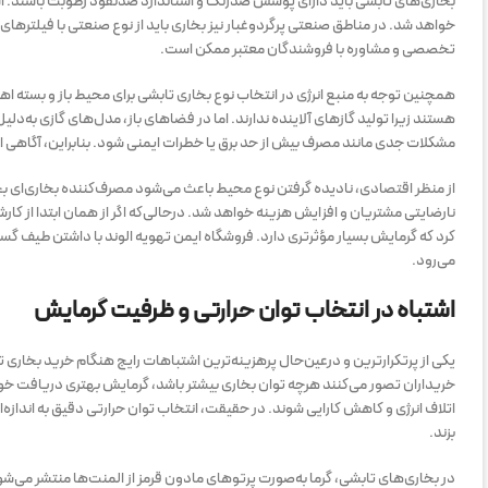
بخاری‌های تابشی باید دارای پوشش ضدزنگ و استاندارد ضدنفوذ رطوبت باشند. 
خواهد شد. در مناطق صنعتی پرگردوغبار نیز بخاری باید از نوع صنعتی با فیلترهای
تخصصی و مشاوره با فروشندگان معتبر ممکن است.
همچنین توجه به منبع انرژی در انتخاب نوع بخاری تابشی برای محیط باز و بسته ا
هستند زیرا تولید گازهای آلاینده ندارند. اما در فضاهای باز، مدل‌های گازی به‌دلی
مشکلات جدی مانند مصرف بیش از حد برق یا خطرات ایمنی شود. بنابراین، آگاهی 
از منظر اقتصادی، نادیده گرفتن نوع محیط باعث می‌شود مصرف‌کننده بخاری‌ای بخرد
نارضایتی مشتریان و افزایش هزینه خواهد شد. درحالی‌که اگر از همان ابتدا از 
کرد که گرمایش بسیار مؤثرتری دارد. فروشگاه ایمن تهویه الوند با داشتن طیف گستر
می‌رود.
اشتباه در انتخاب توان حرارتی و ظرفیت گرمایش
یکی از پرتکرارترین و درعین‌حال پرهزینه‌ترین اشتباهات رایج هنگام خرید بخاری
خریداران تصور می‌کنند هرچه توان بخاری بیشتر باشد، گرمایش بهتری دریافت خواه
اتلاف انرژی و کاهش کارایی شوند. در حقیقت، انتخاب توان حرارتی دقیق به اندازه
بزند.
در بخاری‌های تابشی، گرما به‌صورت پرتوهای مادون قرمز از المنت‌ها منتشر می‌شو