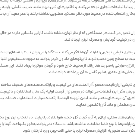
گونی با مشخصات فنی متفاوت عرضه می‌شوند. از مدل‌های دیواری و سقفی گرفته تا ایستا
ر زیبا یا تبلیغات تجاری توجه می‌کنند و فاکتورهای فنی مهم مانند ضریب تابش، زاویه
د بخاری انتخاب‌شده در محیط مورد نظر عملکرد مطلوبی نداشته باشد یا عمر مفید آن ب
ن تصور می‌کنند هر دستگاهی که از نظر توان مشابه باشد، کارایی یکسانی دارد؛ در حالی
 در کیفیت گرمایش و مصرف انرژی ایجاد کند.
خاری تابشی توجهی ندارند. آن‌ها فکر می‌کنند دستگاه را می‌توان در هر نقطه‌ای از محیط
بت به سطح زمین نصب شوند تا پرتوهای مادون قرمز بتوانند به‌صورت مستقیم بر اشیاء 
انرژی حرارتی به‌صورت هدررفته از محیط خارج شود و گرمای موثری ایجاد نکند. این مسئله
 بخش‌های بعدی به‌طور کامل به آن پرداخته خواهد شد.
های تابشی ارزان‌قیمت معمولاً از المنت‌های بی‌کیفیت و بازتاب‌دهنده‌های ضعیف ساخته ش
ض مکرر این قطعات می‌تواند در مجموع از قیمت اولیه یک مدل استاندارد و باکیفیت 
اهری آن. برندهای معتبر مانند ایمن تهویه الوند با ارائه محصولات استاندارد، خدمات پ
ی مطمئن و ماندگار را تضمین نمایند.
خاری‌های سنتی، نیازی به گرم کردن کل حجم هوا ندارد. بنابراین، در انتخاب این نوع بخا
پارامترها با نوع فضا مطابقت نداشته باشد، دستگاه نمی‌تواند به‌طور یکنواخت گرما را
ن است منجر به افزایش مصرف انرژی یا حتی افت بهره‌وری کارکنان شود.