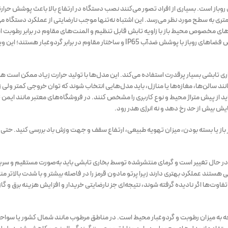
روباز است. بسیاری از افراد تصور می‌کنند نصب دستگاه در ارتفاع بالا باعث پوشش حرارت
متری به سطح مورد نظر می‌رسد. این اشتباه نه‌تنها موجب نارضایتی از عملکرد دستگاه م
‌های مخصوص محیط باز با زاویه تابش قابل تنظیم و المنت‌های مقاوم در برابر رطوبت 
مانند ایمن تهویه الوند مدل‌هایی از بخاری‌های تابشی طراحی کرده‌اند که مخصوص فضاهای روباز با پوشش ضدآب IP65 و ساختار مقاوم در براب
ری تابشی بسیار پرقدرت استفاده می‌کند. این مدل‌ها با تولید حرارت زیاد ممکن است هوا
الن‌ها، مغازه‌ها یا منازل، باید مدل‌هایی انتخاب شوند که توان خروجی کمتر ولی ز
باید از پیش متراژ محیط و نوع کاربری را مشخص کنند. در فروشگاه‌های معتبر مانند ایمن ت
یش بیش از حد رخ دهد و نه انرژی هدر رود.
باز یا بسته بودن، میزان تهویه طبیعی، ارتفاع سقف و جهت وزش باد بررسی کنید. حتی
اً در حال تغییر است و گرمای منتشرشده توسط بخاری تابشی باید به‌صورت مستقیم و سری
ی هستند عملکرد بهتری دارند زیرا پرتو مادون قرمز را در فاصله بیشتر و با شدت بالاتر من
اوت‌ها اگر نادیده گرفته شوند، نتیجه‌ای جز نارضایتی خریدار و افزایش هزینه برق و گاز
وجه به میزان رطوبت و گردوغبار محیط است. در مناطق مرطوب مانند شمال کشور یا سواح