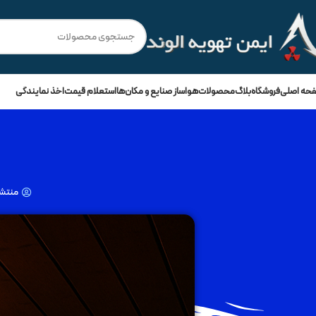
💳
🔥
فروش ویژه با
۵۰٪ نقد
و
3 چک ماهانه
!
حه اصلی
فروشگاه
بلاگ
محصولات
هواساز صنایع و مکان‌ها
استعلام قیمت
اخذ نمایندگی
منتشر