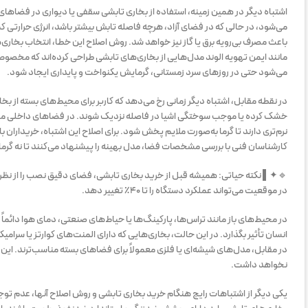
اشتباه دیگر در همین زمینه، استفاده از بخاری تابشی سقفی یا دیواری در فضاهای 
می‌شود، در حالی که در فضای آزاد، هرچه فاصله تابش بیشتر باشد، انرژی حرارتی ک
باعث مصرف بی‌رویه برق یا گاز نیز خواهد شد. روش اصلاح این خطا، انتخاب بخاری
می‌شود حتی در روزهای سرد زمستانی، گرمایش یکنواخت و پایداری ایجاد شود.
در نقطه مقابل، اشتباه دیگر زمانی رخ می‌دهد که کاربر برای محیط‌های بسته از بخا
خشک کرده یا موجب سوختگی اشیا در فاصله نزدیک شوند. در فضاهای داخلی مانند س
نرم‌تری دارند تا گرما به‌صورت ملایم پخش شود. برای اصلاح این اشتباه، خریداران 
کارشناسان فنی با بررسی مشخصات فضا، مدل بهینه را پیشنهاد می‌کنند تا نه گرما
🔹✦▌ نکته حیاتی: همیشه قبل از خرید بخاری تابشی، فضای دقیق نصب را از نظر 
در موقعیت می‌تواند عملکرد دستگاه را تا ۴۰٪ تغییر دهد.
در محیط‌های باز مانند تراس‌ها، پارکینگ‌ها یا حیاط‌های صنعتی، دمای هوا دائم
انسان تأثیر بگذارد. در این حالت، بخاری‌هایی که دارای المنت‌های کوارتز یا سرامیک
در مقابل، مدل‌های شیشه‌ای یا فلزی معمولاً برای فضاهای بسته مناسب‌ترند. این تف
نخواهد داشت.
یکی دیگر از اشتباهات رایج هنگام خرید بخاری تابشی و روش اصلاح آنها، عدم ت