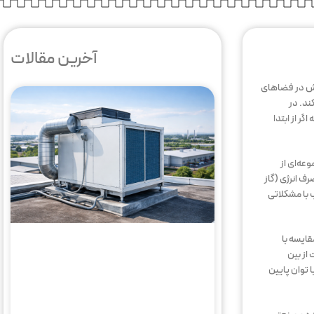
آخرین مقالات
یش در فضاهای
ند. در
ر از ابتدا
عه‌ای از
ف انرژی (گاز
 با مشکلاتی
قایسه با
از بین
 توان پایین