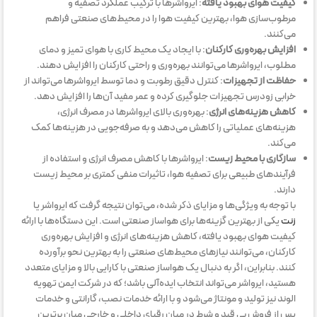
کیفیت هوای بهبود یافته
: ایرواشرها با ترکیب عملکرد تصفیه و
مرطوب‌سازی هوا، بهترین کیفیت هوا را در محیط‌های صنعتی فراهم
می‌کنند.
افزایش بهره‌وری کارکنان
: با ایجاد یک محیط کاری با هوای تمیز و دمای
مطلوب، ایرواشرها می‌توانند بهره‌وری و راحتی کارکنان را افزایش دهند.
حفاظت از تجهیزات
: کنترل دقیق رطوبت و دما توسط ایرواشرها می‌تواند از
خرابی زودرس تجهیزات جلوگیری کرده و عمر مفید آن‌ها را افزایش دهد.
کاهش هزینه‌های انرژی
: بهره‌وری بالای ایرواشرها در مصرف انرژی،
هزینه‌های عملیاتی را کاهش می‌دهد و به صرفه‌جویی در هزینه‌ها کمک
می‌کند.
سازگاری با محیط زیست
: ایرواشرها با کاهش مصرف انرژی و استفاده از
فرآیندهای طبیعی برای تصفیه هوا، تاثیرات منفی کمتری بر محیط زیست
دارند.
با توجه به ویژگی‌ها و مزایای ذکر شده، می‌توان نتیجه گرفت که ایرواشر یا
زنت
یکی از بهترین گزینه‌ها برای هواساز صنعتی است. این دستگاه‌ها با ارائه
کیفیت هوای بهبود یافته، کاهش هزینه‌های انرژی و افزایش بهره‌وری
کارکنان، می‌توانند نیازهای محیط‌های صنعتی را به بهترین نحو برآورده
کنند. بنابراین، اگر به دنبال یک هواساز صنعتی با کارایی بالا و مزایای متعدد
هستید، ایرواشر می‌تواند انتخاب ایده‌آلی باشد؛ که در شرکت ایمن تهویه
الوند نیز تولید و مونتاژ می‌شود و با ارائه خدمات نصب، گارانتی و خدمات
پس از فروش بی قید و شرط در میان رقبای داخلی و خارجی میان برترین