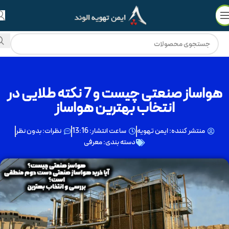
💳
🔥
فروش ویژه با
۵۰٪ نقد
و
3 چک ماهانه
!
هواساز صنعتی چیست و 7 نکته طلایی در
انتخاب بهترین هواساز
منتشر کننده:
ایمن تهویه
ساعت انتشار:
13:16
نظرات:
بدون نظر
دسته بندی:
معرفی