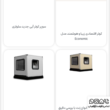
سوپر کولر آبی جدید سلولزی
کولر اقتصادی زیبا و هوشمند مدل
Economic
تماس
خانه
اینستاگرام
واتساپ
زنت چیست و انواع زنت با بررسی دقیق