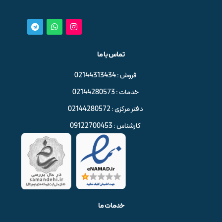
تماس با ما
فروش : 02144313434
خدمات : 02144280573
دفتر مرکزی : 02144280572
کارشناس : 09122700453
خدمات ما