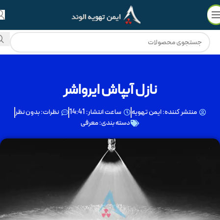
💳
🔥
فروش ویژه با
۵۰٪ نقد
و
3 چک ماهانه
!
نازل آبپاش ایرواشر
منتشر کننده:
ایمن تهویه
ساعت انتشار:
14:41
نظرات:
بدون نظر
دسته بندی:
معرفی