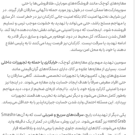
مغازه‌های کوچک مانند فروشگاه‌های موبایل، طلافروشی‌ها یا حتی
سوپرمارکت‌ها ممکن است در طول روز مورد حمله ناگهانی سارقان قرار گیرند. در
این شرایط، نه‌تنها امنیت کالا بلکه امنیت جانی کارکنان نیز در خطر است. اگر سارق
یا مهاجم مسلح باشد، حتی می‌تواند با تهدید به خشونت موجب ترس و تسلیم
فروشنده شود. اینجاست که دودزا امنیتی می‌تواند نقش نجات‌دهنده ایفا کند. با
فعال شدن دستگاه، کل محیط در دود غوطه‌ور می‌شود و سارق دیگر قادر به
ادامه تهدید یا سرقت نیست. کارکنان نیز فرصت پیدا می‌کنند تا به پلیس اطلاع
دهند یا خود را به محل امن برسانند.
سومین تهدید مهم برای مغازه‌های کوچک،
خرابکاری یا حمله به تجهیزات داخلی
است. بسیاری از مغازه‌ها علاوه بر کالا، دارای دستگاه‌های گران‌قیمتی مانند
صندوق‌های پول، کامپیوترها یا تجهیزات تخصصی هستند. گاهی سارقان یا
حتی افراد مغرض صرفاً با هدف ایجاد خسارت وارد مغازه می‌شوند. در اینجا نیز
دودزا امنیتی کارکرد ویژه خود را دارد. با ایجاد لایه‌ای ضخیم از دود، دید مهاجم
به‌طور کامل مختل می‌شود و دیگر نمی‌تواند به تخریب هدفمند تجهیزات
بپردازد. این مسئله احتمال وارد شدن خسارت جبران‌ناپذیر را به حداقل می‌رساند.
یکی دیگر از تهدیدات رایج،
سرقت‌های سریع و ضربتی
است که به آن‌ها «Smash
and Grab» نیز گفته می‌شود. در این روش، سارقان در کمتر از یک دقیقه وارد
مغازه می‌شوند، کالاهای ارزشمند جلوی چشم را برمی‌دارند و بلافاصله فرار
می‌کنند. حتی قوی‌ترین قفل‌ها و مقاوم‌ترین ویترین‌ها هم نمی‌توانند همیشه