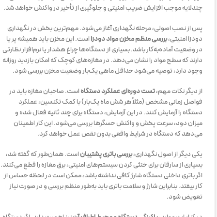
چندلایه موجب افزایش ضریب امنیتی و جلوگیری از تأخیر در واکنش خواهد شد.
پس از نصب اصولی، مرحله نگهداری آغاز می‌شود. مهم‌ترین بخش در نگهداری
دودزا امنیتی،
بررسی منظم مخزن مواد دودزا
است. این مخزن باید همیشه پر یا
در وضعیت آماده‌به‌کار باشد. بسیاری از دستگاه‌ها چراغ هشدار یا نرم‌افزار نظارتی
دارند که سطح مواد را نشان می‌دهد. در مغازه‌های کوچک که امکان بازدید روزانه
وجود دارد، توصیه می‌شود حداقل ماهی یک‌بار وضعیت مخزن بررسی شود.
از دیگر نکات مهم،
تست دوره‌ای عملکرد دستگاه
است. صاحبان مغازه باید در
فواصل زمانی مشخص (مثلاً هر شش ماه یک‌بار) با کمک تکنسین، عملکرد
دستگاه را آزمایش کنند. در این آزمایش، دستگاه برای چند ثانیه فعال شده و
میزان دود، سرعت پخش و واکنش حسگرها بررسی می‌شود. این کار اطمینان
می‌دهد که دستگاه در شرایط واقعی بدون نقص عمل خواهد کرد.
یکی دیگر از اصول نگهداری،
بررسی باتری پشتیبان
است. همان‌طور که گفته شد،
بسیاری از سارقان برای خنثی کردن سیستم‌های امنیتی، برق مغازه را قطع می‌کنند.
اگر باتری داخلی دستگاه شارژ کافی نداشته باشد، ممکن است در لحظه حساس از
کار بیفتد. بنابراین شارژ و سلامت باتری باید به‌طور منظم بررسی و در صورت نیاز
تعویض شود.