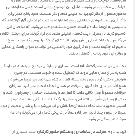
مغازه‌های کوچک در بافت شهری معمولاً یکی از نخستین اهداف سارقان و
خرابکاران محسوب می‌شوند. دلیل این موضوع روشن است: چنین مغازه‌هایی
به‌طور معمول از نظر تجهیزات امنیتی محدودتر هستند، سرمایه‌ای کمتر برای
به‌کارگیری سیستم‌های حفاظتی پیچیده دارند، و اغلب در نقاطی قرار گرفته‌اند که
دسترسی به آن‌ها ساده‌تر است. همین مسئله موجب می‌شود که صاحبان این
کسب‌وکارها در معرض ریسک‌های امنیتی متعددی قرار گیرند. در این بخش تلاش
می‌کنیم تهدیدات اصلی پیش روی مغازه‌های کوچک را بررسی کنیم و توضیح
دهیم که چگونه نصب و به‌کارگیری دودزا امنیتی می‌تواند به‌عنوان راهکاری عملی
و مؤثر، این تهدیدات را کاهش دهد.
نخستین تهدید،
سرقت شبانه
است. بسیاری از سارقان ترجیح می‌دهند در تاریکی
شب به سراغ مغازه‌هایی بروند که تعطیل شده و خلوت هستند. در چنین
شرایطی، حتی اگر دوربین مداربسته فعال باشد، تنها تصاویر ضبط می‌شود و
هیچ اقدامی برای جلوگیری از سرقت در همان لحظه انجام نمی‌گیرد. سارقان
حرفه‌ای معمولاً زمان کافی دارند تا قفل‌ها را بشکنند، اجناس را جمع‌آوری کنند و
پیش از رسیدن مأموران انتظامی، محل را ترک کنند. اما وقتی مغازه به دودزا
امنیتی مجهز باشد، تمام نقشه آن‌ها نقش بر آب می‌شود. با پر شدن محیط از دود
غلیظ در عرض چند ثانیه، سارقان عملاً در تاریکی کامل قرار می‌گیرند و ادامه
سرقت غیرممکن می‌شود.
تهدید دوم،
سرقت در ساعات روز و هنگام حضور کارکنان
است. بسیاری از