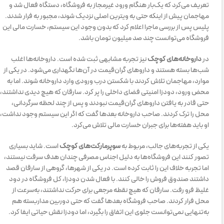
تعریف می‌کرد که یک‌بار هنگام ورود غیرمجاز به فروشگاه، دستگاه فعال شد و
مهاجمان پیش از اینکه حتی به ویترین اصلی نزدیک شوند، مجبور به فرار شدند.
پلیس پس از بررسی ماجرا اعلام کرد که بدون وجود این سیستم، خسارت مالی این
فروشگاه می‌توانست چند صد میلیون تومان باشد.
در
داروخانه‌های کوچک
نیز تجربه مشابهی ثبت شده است. داروخانه‌ها اغلب
شب‌ها بسته هستند و داروهای گران‌قیمت در آن‌ها نگهداری می‌شود. در یکی از
موارد، مهاجمان تلاش کردند با شکستن درب ورودی وارد داروخانه شوند. اما به
محض ورود، دودزا امنیتی فضای داخلی را پر کرد. سارقان که هیچ دیدی نداشتند،
حتی قادر به یافتن داروهای گران‌قیمت نبودند و پس از چند لحظه سرگردانی،
محل را ترک کردند. صاحب داروخانه بعدها گفت که اگر این سیستم وجود نداشت،
او باید هفته‌ها برای جبران خسارت مالی تلاش می‌کرد.
یکی از تجربه‌های جالب، مربوط به
سوپرمارکت‌های کوچک
است. شاید بسیاری
تصور کنند این فروشگاه‌ها به دلیل اجناس مصرفی چندان هدف سرقت نیستند،
اما تجربه خلاف این را ثابت کرده است. در یکی از شهرها، گروهی از سارقان قصد
داشتند صندوق فروش را خالی کنند. با فعال شدن دودزا، کل فروشگاه در دود
غلیظ فرو رفت. سارقان که هیچ نقطه مرجعی برای حرکت نداشتند، به‌سرعت از
محل فرار کردند. صاحب فروشگاه بعدها گفت که حتی دوربین مداربسته هم
به‌تنهایی نمی‌توانست جلوی این اتفاق را بگیرد، اما دودزا نقش حیاتی ایفا کرد.