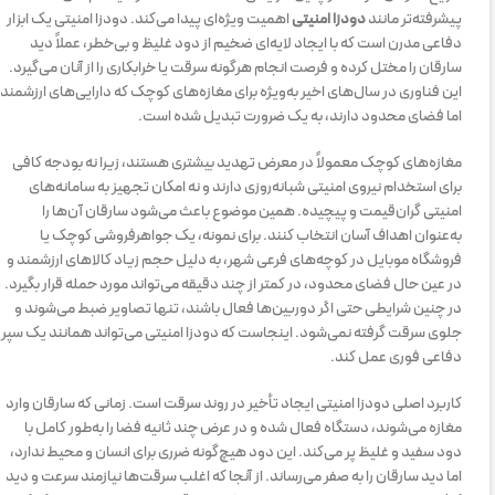
پیشرفته‌تر مانند
دودزا امنیتی
اهمیت ویژه‌ای پیدا می‌کند. دودزا امنیتی یک ابزار
دفاعی مدرن است که با ایجاد لایه‌ای ضخیم از دود غلیظ و بی‌خطر، عملاً دید
سارقان را مختل کرده و فرصت انجام هرگونه سرقت یا خرابکاری را از آنان می‌گیرد.
این فناوری در سال‌های اخیر به‌ویژه برای مغازه‌های کوچک که دارایی‌های ارزشمند
اما فضای محدود دارند، به یک ضرورت تبدیل شده است.
مغازه‌های کوچک معمولاً در معرض تهدید بیشتری هستند، زیرا نه بودجه کافی
برای استخدام نیروی امنیتی شبانه‌روزی دارند و نه امکان تجهیز به سامانه‌های
امنیتی گران‌قیمت و پیچیده. همین موضوع باعث می‌شود سارقان آن‌ها را
به‌عنوان اهداف آسان انتخاب کنند. برای نمونه، یک جواهرفروشی کوچک یا
فروشگاه موبایل در کوچه‌های فرعی شهر، به دلیل حجم زیاد کالاهای ارزشمند و
در عین حال فضای محدود، در کمتر از چند دقیقه می‌تواند مورد حمله قرار بگیرد.
در چنین شرایطی حتی اگر دوربین‌ها فعال باشند، تنها تصاویر ضبط می‌شوند و
جلوی سرقت گرفته نمی‌شود. اینجاست که دودزا امنیتی می‌تواند همانند یک سپر
دفاعی فوری عمل کند.
کاربرد اصلی دودزا امنیتی ایجاد تأخیر در روند سرقت است. زمانی که سارقان وارد
مغازه می‌شوند، دستگاه فعال شده و در عرض چند ثانیه فضا را به‌طور کامل با
دود سفید و غلیظ پر می‌کند. این دود هیچ‌گونه ضرری برای انسان و محیط ندارد،
اما دید سارقان را به صفر می‌رساند. از آنجا که اغلب سرقت‌ها نیازمند سرعت و دید