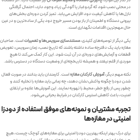
در کنار این موارد،
پاکیزگی دستگاه و محیط اطراف آن
نیز اهمیت دارد. اگر دستگاه
در محلی نصب شود که گردوغبار یا آلودگی زیاد وجود دارد، احتمال گرفتگی
نازل‌ها یا کاهش کیفیت دود افزایش می‌یابد. تمیز کردن دوره‌ای بخش‌های
بیرونی دستگاه و اطمینان از باز بودن مسیر خروج دود یکی از ساده‌ترین و در عین
حال مهم‌ترین اقدامات نگهداری است.
یکی دیگر از توصیه‌های کلیدی،
مستندسازی سرویس‌ها و تعمیرات
است. صاحبان
مغازه باید یک دفترچه ساده داشته باشند که تاریخ نصب، زمان سرویس، تعویض
قطعات و آزمایش‌های دوره‌ای در آن ثبت شود. این کار کمک می‌کند تا هیچ
موردی از قلم نیفتد و همیشه تاریخچه‌ای از وضعیت دستگاه در دسترس باشد.
نکته مهم دیگر،
آموزش کارکنان مغازه
است. کارمندان باید بدانند در صورت فعال
شدن دودزا چگونه واکنش نشان دهند، چه زمانی باید مغازه را تخلیه کنند و
چطور پس از رفع خطر، محیط را تهویه نمایند. این آموزش‌ها علاوه بر ارتقای
امنیت، باعث کاهش استرس کارکنان در شرایط بحرانی می‌شود.
تجربه مشتریان و نمونه‌های موفق استفاده از دودزا
امنیتی در مغازه‌ها
برای درک بهتر اینکه بهترین دودزا امنیتی برای مغازه‌های کوچک چیست، هیچ