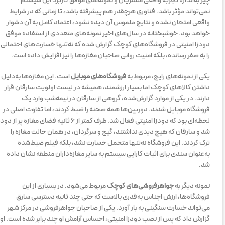
چیز به‌اندازه تجربه واقعی مشتریان و نمونه‌های موفق کاربرد این سیستم
نمی‌تواند مؤثر باشد. فناوری هرچقدر هم پیشرفته باشد، تا زمانی که در شرایط
واقعی امتحان نشده و نتایج ملموس آن دیده نشود، اعتماد کامل به آن دشوار
خواهد بود. خوشبختانه در سال‌های اخیر نمونه‌های متعددی از استفاده موفق
دودزا امنیتی در فروشگاه‌های کوچک گزارش شده که نه‌تنها خسارت‌های احتمالی
را به صفر رسانده، بلکه امنیت روانی صاحبان مغازه‌ها را نیز افزایش داده است.
یکی از نمونه‌های رایج، مربوط به
فروشگاه‌های موبایل
است. این مغازه‌ها به‌دلیل
داشتن کالاهای کوچک اما بسیار ارزشمند، همیشه در لیست اولویت سارقان قرار
دارند. در یکی از موارد گزارش‌شده، گروهی از سارقان در نیمه‌شب وارد یک
فروشگاه موبایل شدند. دوربین‌ها همه صحنه را ضبط کردند، اما تفاوت اصلی در
لحظه‌ای بود که دودزا امنیتی فعال شد. ظرف کمتر از ۶ ثانیه فضای مغازه پر از دود
شد و سارقان که هیچ دیدی نداشتند، گیج و سرگردان، در همان حالت مغازه را
ترک کردند. این فروشگاه نه‌تنها متحمل خسارت نشد، بلکه فیلم ضبط‌شده
به‌عنوان سندی برای اثبات کارایی سیستم به سایر مغازه‌داران منطقه نشان داده
شد.
نمونه دیگر به
جواهرفروشی‌های کوچک
مربوط می‌شود. در بسیاری از این
فروشگاه‌ها، ارزش اجناس به‌قدری بالاست که حتی چند ثانیه دسترسی سارق
می‌تواند خسارت سنگینی به بار آورد. یکی از صاحبان جواهرفروشی در مرکز شهر
گزارش داد که پس از نصب دودزا امنیتی، احساس آرامش او چند برابر شده است. او