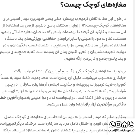
مغازه‌های کوچک چیست؟
در طول این مقاله تلاش کردیم به پرسش اصلی یعنی «بهترین دودزا امنیتی برای
مغازه‌های کوچک چیست؟» از زوایای مختلف پاسخ دهیم. از ضرورت استفاده از
این سیستم و کارکرد آن گرفته تا تهدیدات رایجی که صاحبان مغازه‌ها با آن روبه‌رو
هستند، تفاوت دودزا امنیتی با سایر ابزارهای حفاظتی، ویژگی‌های یک دستگاه
استاندارد، معرفی مدل‌ها، بررسی مزایا و معایب، راهنمای نصب و نگهداری، و در
نهایت تجربه مشتریان واقعی. اکنون زمان آن رسیده است که به جمع‌بندی برسیم
و یک پاسخ جامع و کاربردی ارائه دهیم.
بی‌تردید، مغازه‌های کوچک یکی از آسیب‌پذیرترین گروه‌ها در برابر سرقت و
خرابکاری محسوب می‌شوند. دلیل آن روشن است: محدودیت فضا، سرمایه نسبتاً
کم برای خرید تجهیزات پیچیده، و جذابیت اجناس آن‌ها برای سارقان. در چنین
شرایطی، هر ثانیه اهمیت دارد و صاحبان مغازه نمی‌توانند تنها به ابزارهای سنتی
مانند دوربین یا قفل اکتفا کنند. در اینجاست که دودزا امنیتی به‌عنوان
آخرین خط
دفاعی و مؤثرترین ابزار بازدارنده
وارد عمل می‌شود.
ویژگی اصلی که دودزا امنیتی را به بهترین انتخاب برای مغازه‌های کوچک تبدیل
می‌کند، واکنش فوری و اختلال کامل در دید سارقان است. برخلاف دیگر تجهیزات،
این سیستم منتظر رسیدن پلیس یا هشدار دادن به صاحب مغازه نمی‌ماند، بلکه
تماس
خانه
اینستاگرام
واتساپ