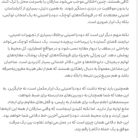
کافی هستند، چنین اختلالی موجب می‌شود سارقان یا به‌سرعت محل را ترک کنند
یا بدون موفقیت در دزدی دستگیر شوند. به همین دلیل، بسیاری از کارشناسان
امنیتی معتقدند که در فروشگاه‌های کوچک، دودزا امنیتی نه یک انتخاب لوکس،
بلکه یک ابزار ضروری است.
نکته مهم دیگر این است که دودزا امنیتی برخلاف بسیاری از تجهیزات امنیتی،
نیازمند فضای گسترده یا زیرساخت پیچیده نیست. یک دستگاه کوچک می‌تواند
به‌راحتی در سقف یا دیوار مغازه نصب شود و در مواقع اضطراری، کل محیط را
پوشش دهد. این ویژگی به‌ویژه برای فروشگاه‌های کوچک پوشاک، مغازه‌های
لوازم دیجیتال، داروخانه‌ها و حتی دفاتر خدماتی بسیار کاربردی است. صاحبان
این مشاغل معمولاً به دنبال راهکاری هستند که هم از نظر هزینه مقرون‌به‌صرفه
باشد و هم سریع‌ترین نتیجه را ارائه دهد.
همچنین باید توجه داشت که دودزا امنیتی یک ابزار مکمل است، نه جایگزین. به
این معنا که شما همچنان به دوربین‌های مداربسته برای ضبط شواهد،
سیستم‌های اعلام سرقت برای هشدار به پلیس، و قفل‌های مقاوم برای ایجاد
مانع اولیه نیاز دارید. اما نکته کلیدی اینجاست که وقتی سارقان از همه این لایه‌ها
عبور کردند و وارد محیط شدند، دودزا امنیتی آخرین خط دفاعی شما خواهد بود.
این خط دفاعی همان چیزی است که در عمل می‌تواند تفاوت بین یک سرقت
موفق و یک حمله ناکام را رقم بزند.