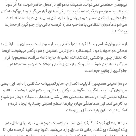
نیروهای حفاظتی نمی‌توانند همیشه به‌موقع در محل حاضر شوند، اما اگر دود
غلیظ دید مهاجم را بگیرد، عملاً او در تاریکی مطلق قرار می‌گیرد و هیچ‌گونه امکان
جابه‌جایی یا یافتن مسیر خروجی امن را ندارد. این زمان‌بندی هوشمندانه باعث
می‌شود مأموران انتظامی یا صاحب مغازه فرصت کافی برای جلوگیری از خسارت
پیدا کنند.
از منظر روان‌شناسی نیز کارکرد دودزا امنیتی بسیار مهم است. بسیاری از سارقان به
محض مواجهه با دود غیرمنتظره دچار ترس، استرس و سردرگمی می‌شوند. آن‌ها
که انتظار چنین واکنشی را نداشته‌اند، اغلب به جای ادامه سرقت، تصمیم به فرار
می‌گیرند. همین شوک روانی، یکی از دلایل اصلی موفقیت این سیستم‌ها در
جلوگیری از وقوع جرم است.
دودزا امنیتی همچنین قابلیت اتصال به سایر تجهیزات حفاظتی را دارد. این یعنی
می‌توان آن را به دزدگیر، حسگرهای حرکتی، یا حتی سیستم‌های هوشمند خانه و
مغازه متصل کرد. در نتیجه، به‌محض فعال شدن هشدار، دستگاه دودزا نیز شروع
به کار می‌کند. این هماهنگی میان ابزارها، سطح امنیتی چندلایه ایجاد کرده و
امکان نفوذ سارق را به حداقل می‌رساند.
در مغازه‌های کوچک، کارکرد این سیستم اهمیت دوچندان دارد. برای مثال، در
یک فروشگاه پوشاک، زمانی که سارق وارد می‌شود، تنها چند ثانیه فرصت دارد تا