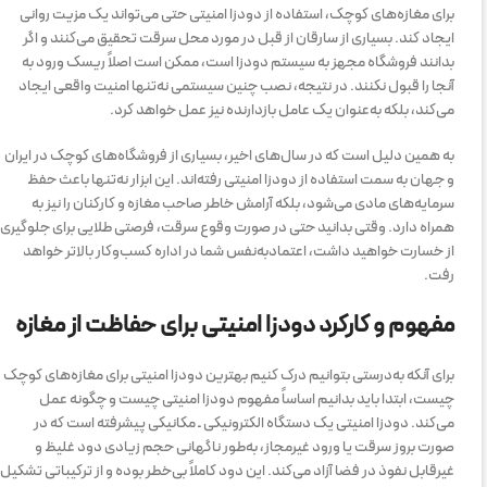
برای مغازه‌های کوچک، استفاده از دودزا امنیتی حتی می‌تواند یک مزیت روانی
ایجاد کند. بسیاری از سارقان از قبل در مورد محل سرقت تحقیق می‌کنند و اگر
بدانند فروشگاه مجهز به سیستم دودزا است، ممکن است اصلاً ریسک ورود به
آنجا را قبول نکنند. در نتیجه، نصب چنین سیستمی نه‌تنها امنیت واقعی ایجاد
می‌کند، بلکه به‌عنوان یک عامل بازدارنده نیز عمل خواهد کرد.
به همین دلیل است که در سال‌های اخیر، بسیاری از فروشگاه‌های کوچک در ایران
و جهان به سمت استفاده از دودزا امنیتی رفته‌اند. این ابزار نه‌تنها باعث حفظ
سرمایه‌های مادی می‌شود، بلکه آرامش خاطر صاحب مغازه و کارکنان را نیز به
همراه دارد. وقتی بدانید حتی در صورت وقوع سرقت، فرصتی طلایی برای جلوگیری
از خسارت خواهید داشت، اعتمادبه‌نفس شما در اداره کسب‌وکار بالاتر خواهد
رفت.
مفهوم و کارکرد دودزا امنیتی برای حفاظت از مغازه
برای آنکه به‌درستی بتوانیم درک کنیم بهترین دودزا امنیتی برای مغازه‌های کوچک
چیست، ابتدا باید بدانیم اساساً مفهوم دودزا امنیتی چیست و چگونه عمل
می‌کند. دودزا امنیتی یک دستگاه الکترونیکی ـ مکانیکی پیشرفته است که در
صورت بروز سرقت یا ورود غیرمجاز، به‌طور ناگهانی حجم زیادی دود غلیظ و
غیرقابل نفوذ در فضا آزاد می‌کند. این دود کاملاً بی‌خطر بوده و از ترکیباتی تشکیل