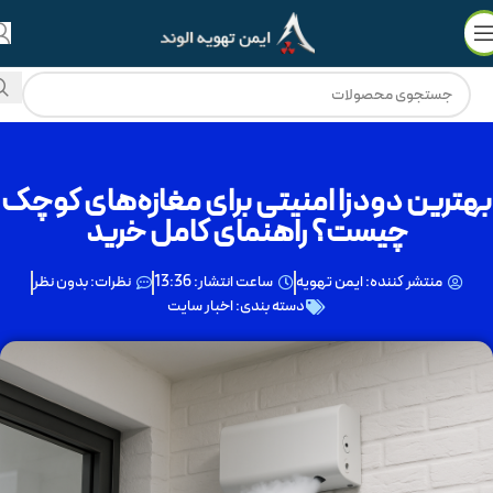
💳
🔥
فروش ویژه با
۵۰٪ نقد
و
3 چک ماهانه
!
بهترین دودزا امنیتی برای مغازه‌های کوچک
چیست؟ راهنمای کامل خرید
منتشر کننده:
ایمن تهویه
ساعت انتشار:
13:36
نظرات:
بدون نظر
دسته بندی:
اخبار سایت