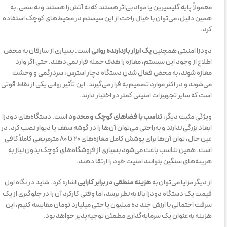
معمولاً پایه گلیسیرین یا مواد بی‌اثر هستند که نه آتش‌زا هستند و نه سمی. به
همین دلیل، می‌توان با خیال راحت از این سیستم در محیط‌های کوچک استفاده
کرد.
دودزا امنیتی همچنین
یک ابزار بازدارنده روانی
است. بسیاری از سارقان به محض
اطلاع از وجود این سیستم، مغازه را هدف حمله قرار نمی‌دهند. حتی اگر وارد
مغازه شوند، به محض فعال شدن دستگاه دچار استرس، سردرگمی و وحشت
می‌شوند و در اکثر موارد تصمیم به فرار می‌گیرند. این تأثیر روانی یکی از نقاط قوتی
است که سایر تجهیزات امنیتی کمتر در اختیار دارند.
ویژگی مثبت دیگر،
تناسب با فضاهای کوچک و محدود
است. دستگاه‌های دودزا
ابعاد بزرگی ندارند و به‌راحتی می‌توان آن‌ها را در گوشه سقف یا دیوار نصب کرد. در
عین حال، توان آن‌ها برای پوشش کامل مغازه‌های ۲۰ تا ۸۰ مترمربعی کاملاً کافی
است. همین تناسب باعث می‌شود بسیاری از فروشگاه‌های کوچک بدون نیاز به
هزینه‌های سنگین بتوانند امنیت خود را ارتقا دهند.
از دیگر مزایا می‌توان به
هزینه منطقی در برابر کارایی
اشاره کرد. شاید در نگاه اول
قیمت یک دستگاه دودزا بالا به نظر برسد، اما وقتی کارکرد آن را در جلوگیری از یک
سرقت احتمالی با ارزش چند ده میلیون یا حتی میلیارد تومان مقایسه کنیم، این
هزینه به‌عنوان یک سرمایه‌گذاری مطمئن توجیه‌پذیر خواهد بود.