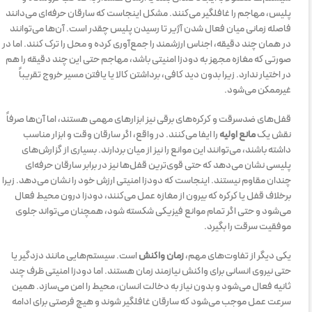
پلیس، مهاجم را غافلگیر می‌کنند. مشکل اینجاست که سارقان حرفه‌ای می‌دانند
فاصله زمانی میان فعال شدن آژیر تا رسیدن پلیس چقدر است. آن‌ها می‌توانند
در همان چند دقیقه، اجناس ارزشمند را جمع‌آوری کرده و محل را ترک کنند. اما در
صورتی که مغازه مجهز به دودزا امنیتی باشد، مهاجم حتی این چند دقیقه را هم
در اختیار ندارد. زیرا بدون دید کافی، برداشتن کالا یا یافتن مسیر خروج تقریباً
غیرممکن می‌شود.
قفل‌های ضدسرقت و کرکره‌های برقی نیز ابزارهای مهمی هستند، اما آن‌ها صرفاً
نقش یک
مانع اولیه
را ایفا می‌کنند. در واقع، اگر سارقان وقت و ابزار مناسب
داشته باشند، می‌توانند این موانع را نیز از میان بردارند. بسیاری از گزارش‌های
پلیسی نشان می‌دهد که حتی قوی‌ترین قفل‌ها نیز در برابر سارقان حرفه‌ای
چندان مقاوم نیستند. اینجاست که دودزا امنیتی ارزش خود را نشان می‌دهد. زیرا
برخلاف قفل یا کرکره که بیرون از مغازه عمل می‌کنند، دودزا درون محیط فعال
می‌شود و حتی اگر تمام موانع فیزیکی شکسته شود، همچنان می‌تواند جلوی
موفقیت سرقت را بگیرد.
یکی دیگر از تفاوت‌های مهم،
زمان واکنش
است. سیستم‌هایی مانند دزدگیر یا
حتی نیروی انسانی برای واکنش نیازمند زمان هستند. اما دودزا امنیتی ظرف چند
ثانیه فعال می‌شود و بدون نیاز به دخالت انسان، محیط را امن می‌سازد. همین
سرعت عمل موجب می‌شود که سارقان غافلگیر شوند و هیچ فرصتی برای ادامه