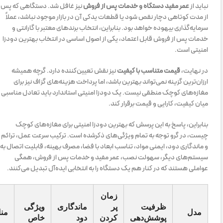
نباید از
عمر مفید دستگاه و خدمات پس از فروش
نیز غافل شد. دستگاهی که پس
از مدت کوتاهی دچار نقص شود یا قطعات یدکی آن در بازار موجود نباشد، عملاً
سرمایه‌گذاری بیهوده خواهد بود. بنابراین، انتخاب برندهای معتبر با گارانتی و
خدمات پس از فروش قابل اعتماد، یکی از اصول اساسی در انتخاب بهترین دودزا
امنیتی است.
در نهایت،
قیمت متناسب با کیفیت
نیز نقش تعیین‌کننده دارد. گرچه همیشه
ارزان‌ترین گزینه نمی‌تواند بهترین باشد، اما پرداخت هزینه‌های گزاف نیز برای
مغازه‌های کوچک منطقی نیست. یک دودزا امنیتی استاندارد باید تعادل مناسبی
میان کیفیت، کارایی و قیمت برقرار کند.
بنابراین، پاسخ به این پرسش که بهترین دودزا امنیتی برای مغازه‌های کوچک
چیست، در گرو توجه به تمام ویژگی‌های ذکرشده است. ترکیب سرعت عمل، تراکم
و ماندگاری دود، ایمنی مواد، تناسب ابعاد با فضا، مصرف بهینه، قابلیت اتصال به
سیستم‌های دیگر، سهولت نصب، عمر مفید و خدمات پس از فروش، همگی
عواملی هستند که در کنار هم یک دستگاه را به انتخابی ایده‌آل تبدیل می‌کنند.
زمان
ظرفیت
پر
ماندگاری
ویژگی
مدل
من
پوشش‌دهی
کردن
دود
خاص