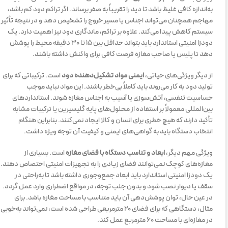
به‌اندازه کافی غلیظ باشد تا دید را تقریباً به صفر برساند. اگر تراکم دود کم باشد،
مهاجم همچنان می‌تواند اجناس یا مسیر خروج را تشخیص دهد و در نتیجه تأثیر
سیستم کاهش پیدا می‌کند. علاوه بر تراکم، ماندگاری دود نیز اهمیت دارد. یک
دودزا امنیتی استاندارد باید بتواند حداقل بین ۱۵ تا ۳۰ دقیقه محیط را پوشش
دهد تا پلیس یا صاحب مغازه فرصت کافی برای واکنش داشته باشند.
از دیگر ویژگی‌های حیاتی،
ایمنی مواد تشکیل‌دهنده دود
است. ترکیباتی که برای
تولید دود به کار می‌روند باید کاملاً بی‌خطر باشند. این مواد نباید موجب
حساسیت تنفسی، آتش‌سوزی یا آسیب به اجناس مغازه شوند. استانداردهای
بین‌المللی معمولاً بر استفاده از محلول‌های پایه گلیسیرین یا ترکیبات مشابه
تأکید دارند که هیچ خطری برای انسان و کالا ایجاد نمی‌کنند. بنابراین هنگام
انتخاب دستگاه باید به گواهی‌های ایمنی و کیفیت آن توجه ویژه داشت.
ویژگی مهم دیگر،
ابعاد و تناسب دستگاه با فضای مغازه
است. بسیاری از
مغازه‌های کوچک نمی‌توانند فضای زیادی را به تجهیزات امنیتی اختصاص دهند.
یک دودزا امنیتی استاندارد باید ابعاد جمع‌وجوری داشته باشد تا به‌راحتی در
سقف یا دیوار نصب شود و بدون جلب توجه، در مواقع اضطراری وارد عمل گردد.
در عین حال، توان پوشش‌دهی آن باید متناسب با مساحت مغازه باشد. برای
مثال، دستگاهی که برای فضای ۲۰ مترمربعی طراحی شده است، نمی‌تواند به‌خوبی
در مغازه‌ای با مساحت ۶۰ مترمربع عمل کند.