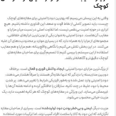
کوچک
وقتی به این پرسش می‌رسیم که بهترین دودزا امنیتی برای مغازه‌های کوچک
چیست، باید تصویر کاملی از نقاط قوت و ضعف این فناوری داشته باشیم. هیچ
ابزاری در حوزه امنیت بی‌نقص نیست، اما تفاوت اصلی در نسبت میان مزایا و
معایب آن‌هاست. دودزا امنیتی به‌عنوان یکی از نوین‌ترین ابزارهای حفاظتی،
مجموعه‌ای از مزایا را به همراه دارد که در بسیاری موارد بر محدودیت‌های آن غلبه
می‌کنند. در این بخش تلاش می‌کنیم با نگاهی واقع‌بینانه، هم مزایا و هم معایب
استفاده از این سیستم را بررسی کنیم تا تصمیم‌گیری برای صاحبان مغازه‌های
کوچک دقیق‌تر و آگاهانه‌تر باشد.
از بزرگ‌ترین مزایای دودزا امنیتی،
ایجاد واکنش فوری و فعال
است. برخلاف
دوربین مداربسته یا دزدگیر که تنها نظاره‌گر هستند یا صرفاً هشدار می‌دهند،
دودزا امنیتی وارد عمل شده و به‌طور فیزیکی شرایط را تغییر می‌دهد. پر شدن
محیط با دود غلیظ در چند ثانیه، سارقان را غافلگیر کرده و ادامه نقشه آن‌ها را
غیرممکن می‌سازد. این ویژگی در مغازه‌های کوچک که هر ثانیه اهمیت دارد، یک
مزیت حیاتی محسوب می‌شود.
مزیت دیگر،
ایمنی و بی‌خطر بودن دود تولیدشده
است. بسیاری از صاحبان مغازه
نگران‌اند که این دود به کالا یا سلامت افراد آسیب بزند، اما ترکیبات مورد استفاده