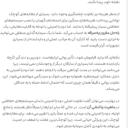
نقشه خود پیدا نکنند.
از منظر هزینه نیز تفاوت چشمگیری وجود دارد. بسیاری از مغازه‌های کوچک
توانایی پرداخت هزینه‌های سنگین برای استخدام نگهبان یا نصب سیستم‌های
حفاظتی بسیار پیشرفته را ندارند. اما دودزا امنیتی با توجه به قابلیت‌هایش، یک
راه‌حل مقرون‌به‌صرفه
به حساب می‌آید. شما با یک سرمایه‌گذاری منطقی می‌توانید
به ابزاری دست یابید که کارکرد آن به مراتب عملی‌تر و بازدارنده‌تر از بسیاری
تجهیزات گران‌قیمت است.
نکته‌ای که نباید فراموش شود، تأثیر روانی ابزارهاست. دوربین و دزدگیر اگرچه
بازدارنده هستند، اما بسیاری از سارقان دیگر از وجودشان نمی‌ترسند، زیرا
می‌دانند می‌توانند در مدت کوتاهی سرقت را انجام دهند. اما دودزا امنیتی به
دلیل عملکرد غیرمنتظره، همواره موجب شوک و سردرگمی مهاجم می‌شود. این
تفاوت روانی دقیقاً همان چیزی است که احتمال ادامه حمله را به حداقل
می‌رساند.
در نهایت، می‌توان گفت تفاوت اصلی دودزا امنیتی با سایر سیستم‌های حفاظتی
در
ماهیت واکنشی آن
است. در حالی که سایر ابزارها یا صرفاً ناظر هستند یا مانع
اولیه، دودزا امنیتی وارد میدان شده و عملاً بازی را تغییر می‌دهد. برای مغازه‌های
کوچک، این ویژگی حیاتی است. زیرا کوچک‌ترین غفلت یا ضعف در امنیت
می‌تواند به نابودی کامل سرمایه منجر شود.