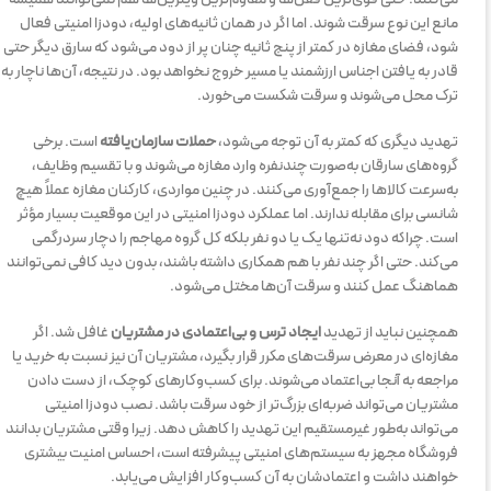
مانع این نوع سرقت شوند. اما اگر در همان ثانیه‌های اولیه، دودزا امنیتی فعال
شود، فضای مغازه در کمتر از پنج ثانیه چنان پر از دود می‌شود که سارق دیگر حتی
قادر به یافتن اجناس ارزشمند یا مسیر خروج نخواهد بود. در نتیجه، آن‌ها ناچار به
ترک محل می‌شوند و سرقت شکست می‌خورد.
تهدید دیگری که کمتر به آن توجه می‌شود،
حملات سازمان‌یافته
است. برخی
گروه‌های سارقان به‌صورت چندنفره وارد مغازه می‌شوند و با تقسیم وظایف،
به‌سرعت کالاها را جمع‌آوری می‌کنند. در چنین مواردی، کارکنان مغازه عملاً هیچ
شانسی برای مقابله ندارند. اما عملکرد دودزا امنیتی در این موقعیت بسیار مؤثر
است. چراکه دود نه‌تنها یک یا دو نفر بلکه کل گروه مهاجم را دچار سردرگمی
می‌کند. حتی اگر چند نفر با هم همکاری داشته باشند، بدون دید کافی نمی‌توانند
هماهنگ عمل کنند و سرقت آن‌ها مختل می‌شود.
همچنین نباید از تهدید
ایجاد ترس و بی‌اعتمادی در مشتریان
غافل شد. اگر
مغازه‌ای در معرض سرقت‌های مکرر قرار بگیرد، مشتریان آن نیز نسبت به خرید یا
مراجعه به آنجا بی‌اعتماد می‌شوند. برای کسب‌وکارهای کوچک، از دست دادن
مشتریان می‌تواند ضربه‌ای بزرگ‌تر از خود سرقت باشد. نصب دودزا امنیتی
می‌تواند به‌طور غیرمستقیم این تهدید را کاهش دهد. زیرا وقتی مشتریان بدانند
فروشگاه مجهز به سیستم‌های امنیتی پیشرفته است، احساس امنیت بیشتری
خواهند داشت و اعتمادشان به آن کسب‌وکار افزایش می‌یابد.