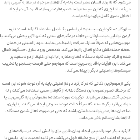
می‌شود که نه برای انسان مضر است و نه به کالاهای موجود در مغازه آسیبی وارد
می‌کند. اما چیزی که این سیستم را منحصربه‌فرد می‌سازد، قدرت آن در ایجاد
اختلال بصری کامل برای مهاجم است.
سازوکار عملکرد این سیستم‌ها بر اساس یک اصل ساده اما کارآمد است: نابود
کردن توانایی دید سارقان. برخلاف دزدگیرهای سنتی که تنها آژیر پخش می‌کنند یا
دوربین‌هایی که صرفاً مدارک سرقت را ضبط می‌نمایند، دودزا امنیتی در همان
لحظه حمله نقش دفاع فعال را ایفا می‌کند. به‌محض ورود سارق، حسگرها فعال
شده و ظرف چند ثانیه دستگاه فضای مغازه را با لایه‌ای غلیظ از دود سفید پر
می‌کند. این فرآیند به‌قدری سریع است که مهاجم حتی فرصت جستجو یا تخریب
سیستم‌های امنیتی دیگر را پیدا نمی‌کند.
یکی از مهم‌ترین نکاتی که در کارکرد دودزا امنیتی باید به آن توجه شود، این است
که برخلاف تصور عموم، این دستگاه‌ها نه از گازهای سمی استفاده می‌کنند و نه
موجب آتش‌سوزی می‌شوند. ترکیبات مورد استفاده معمولاً بر پایه گلیسیرین یا
مواد بی‌اثر دیگر هستند که صرفاً حالت دود مصنوعی ایجاد می‌کنند. بنابراین،
صاحبان مغازه می‌توانند مطمئن باشند که حتی در صورت فعال شدن دستگاه،
کالاهایشان سالم باقی می‌ماند.
کارکرد دیگر دودزا امنیتی ایجاد زمان طلایی برای واکنش است. در سرقت‌های
سریع که اغلب کمتر از پنج دقیقه طول می‌کشد، هر ثانیه اهمیت دارد. پلیس یا