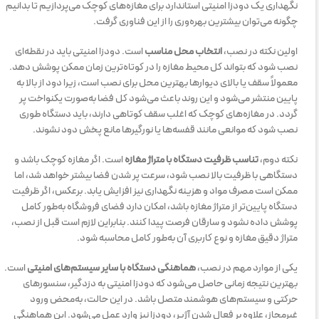
نگهداری یک دودزا امنیتی استاندارد برای مغازه‌های کوچک می‌پردازیم تا بدانیم
چگونه می‌توان بیشترین بهره‌وری را از این فناوری گرفت.
اولین نکته در نصب،
انتخاب محل مناسب
است. دودزا امنیتی باید در نقطه‌ای
نصب شود که بتواند کل محیط مغازه را در کوتاه‌ترین زمان ممکن پوشش دهد.
معمولاً سقف یا بالای دیوارها بهترین محل برای نصب است، زیرا دود از بالا به
پایین منتشر می‌شود و این روند باعث می‌شود کل فضا به‌صورت یکنواخت پر
گردد. در مغازه‌های کوچک که اغلب سقف کوتاهی دارند، باید دستگاه طوری
نصب شود که موانعی مانند قفسه‌ها یا نورگیرها مانع پخش دود نشوند.
نکته دوم،
تناسب ظرفیت دستگاه با متراژ مغازه
است. اگر مغازه کوچک باشد و
دستگاهی با ظرفیت بالا نصب شود، سرعت پر شدن فضا بیشتر خواهد شد، اما
ممکن است مصرف مواد و هزینه نگهداری نیز افزایش یابد. برعکس، اگر ظرفیت
دستگاه پایین‌تر از متراژ مغازه باشد، امکان دارد فضای فروشگاه به‌طور کامل
پوشش داده نشود و سارقان فرصت پیدا کنند. بنابراین لازم است قبل از نصب،
متراژ دقیق مغازه و نوع کاربری آن به‌طور کامل محاسبه شود.
یکی از موارد مهم در نصب،
هماهنگی دستگاه با سایر سیستم‌های امنیتی
است.
بهترین نتیجه زمانی حاصل می‌شود که دودزا امنیتی به دزدگیر، سنسورهای
حرکتی و سیستم‌های هوشمند متصل باشد. در این حالت، به‌محض ورود
غیرمجاز، علاوه بر فعال شدن آژیر، دودزا نیز وارد عمل می‌شود. این هماهنگی