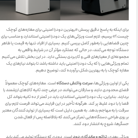
برای اینکه به پاسخ دقیق پرسش «بهترین دودزا امنیتی برای مغازه‌های کوچک
چیست؟» برسیم، لازم است ویژگی‌های یک دودزا امنیتی استاندارد و مناسب برای
چنین فضاهایی را به‌طور کامل بررسی کنیم. بسیاری از افراد تنها به قیمت یا ظاهر
دستگاه توجه می‌کنند، در حالی که عملکرد مؤثر آن در شرایط واقعی به
مجموعه‌ای از معیارهای فنی و کاربردی بستگی دارد. در این بخش تلاش می‌کنیم
تمام ویژگی‌هایی را که یک دودزا امنیتی باید داشته باشد تا بتواند نیازهای یک
مغازه کوچک را به بهترین شکل برآورده کند، توضیح دهیم.
یکی از اولین ویژگی‌ها،
سرعت واکنش دستگاه
است. مغازه‌های کوچک معمولاً
فضای محدودی دارند و سارقان می‌توانند در عرض چند ثانیه کالاهای ارزشمند را
بردارند. بنابراین، یک دودزا امنیتی استاندارد باید در کمتر از ده ثانیه بتواند کل
فضا را با دود غلیظ پر کند. هرگونه تأخیر در این فرایند می‌تواند فرصت لازم برای
سرقت را به مهاجم بدهد. به همین دلیل است که بسیاری از تولیدکنندگان معتبر
بر روی طراحی دستگاه‌هایی تمرکز می‌کنند که بلافاصله پس از فعال شدن
حسگرها، شروع به انتشار دود کنند.
ویژگی بعدی،
تراکم و ماندگاری دود
است. دودی که دستگاه تولید می‌کند باید