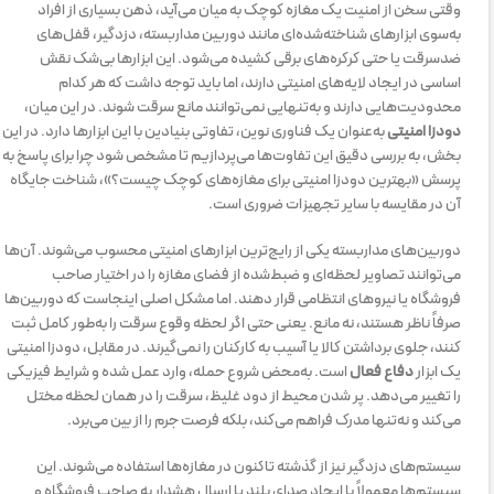
وقتی سخن از امنیت یک مغازه کوچک به میان می‌آید، ذهن بسیاری از افراد
به‌سوی ابزارهای شناخته‌شده‌ای مانند دوربین مداربسته، دزدگیر، قفل‌های
ضدسرقت یا حتی کرکره‌های برقی کشیده می‌شود. این ابزارها بی‌شک نقش
اساسی در ایجاد لایه‌های امنیتی دارند، اما باید توجه داشت که هر کدام
محدودیت‌هایی دارند و به‌تنهایی نمی‌توانند مانع سرقت شوند. در این میان،
دودزا امنیتی
به‌عنوان یک فناوری نوین، تفاوتی بنیادین با این ابزارها دارد. در این
بخش، به بررسی دقیق این تفاوت‌ها می‌پردازیم تا مشخص شود چرا برای پاسخ به
پرسش «بهترین دودزا امنیتی برای مغازه‌های کوچک چیست؟»، شناخت جایگاه
آن در مقایسه با سایر تجهیزات ضروری است.
دوربین‌های مداربسته یکی از رایج‌ترین ابزارهای امنیتی محسوب می‌شوند. آن‌ها
می‌توانند تصاویر لحظه‌ای و ضبط‌شده از فضای مغازه را در اختیار صاحب
فروشگاه یا نیروهای انتظامی قرار دهند. اما مشکل اصلی اینجاست که دوربین‌ها
صرفاً ناظر هستند، نه مانع. یعنی حتی اگر لحظه وقوع سرقت را به‌طور کامل ثبت
کنند، جلوی برداشتن کالا یا آسیب به کارکنان را نمی‌گیرند. در مقابل، دودزا امنیتی
یک ابزار
دفاع فعال
است. به‌محض شروع حمله، وارد عمل شده و شرایط فیزیکی
را تغییر می‌دهد. پر شدن محیط از دود غلیظ، سرقت را در همان لحظه مختل
می‌کند و نه‌تنها مدرک فراهم می‌کند، بلکه فرصت جرم را از بین می‌برد.
سیستم‌های دزدگیر نیز از گذشته تاکنون در مغازه‌ها استفاده می‌شوند. این
سیستم‌ها معمولاً با ایجاد صدای بلند یا ارسال هشدار به صاحب فروشگاه و