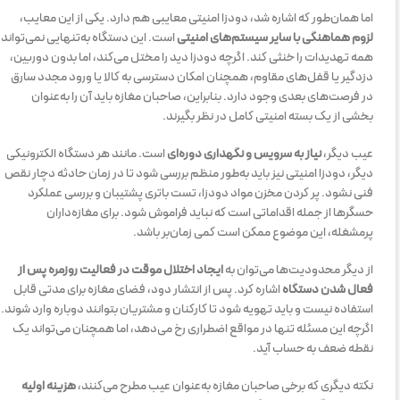
اما همان‌طور که اشاره شد، دودزا امنیتی معایبی هم دارد. یکی از این معایب،
لزوم هماهنگی با سایر سیستم‌های امنیتی
است. این دستگاه به‌تنهایی نمی‌تواند
همه تهدیدات را خنثی کند. اگرچه دودزا دید را مختل می‌کند، اما بدون دوربین،
دزدگیر یا قفل‌های مقاوم، همچنان امکان دسترسی به کالا یا ورود مجدد سارق
در فرصت‌های بعدی وجود دارد. بنابراین، صاحبان مغازه باید آن را به‌عنوان
بخشی از یک بسته امنیتی کامل در نظر بگیرند.
عیب دیگر،
نیاز به سرویس و نگهداری دوره‌ای
است. مانند هر دستگاه الکترونیکی
دیگر، دودزا امنیتی نیز باید به‌طور منظم بررسی شود تا در زمان حادثه دچار نقص
فنی نشود. پر کردن مخزن مواد دودزا، تست باتری پشتیبان و بررسی عملکرد
حسگرها از جمله اقداماتی است که نباید فراموش شود. برای مغازه‌داران
پرمشغله، این موضوع ممکن است کمی زمان‌بر باشد.
از دیگر محدودیت‌ها می‌توان به
ایجاد اختلال موقت در فعالیت روزمره پس از
فعال شدن دستگاه
اشاره کرد. پس از انتشار دود، فضای مغازه برای مدتی قابل
استفاده نیست و باید تهویه شود تا کارکنان و مشتریان بتوانند دوباره وارد شوند.
اگرچه این مسئله تنها در مواقع اضطراری رخ می‌دهد، اما همچنان می‌تواند یک
نقطه ضعف به حساب آید.
نکته دیگری که برخی صاحبان مغازه به‌عنوان عیب مطرح می‌کنند،
هزینه اولیه