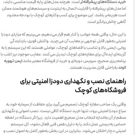
خرید دستگاه‌های پیشرفته‌تر
است. هرچند مدل‌های پایه قیمت مناسبی دارند،
اما مدل‌های پیشرفته با قابلیت اتصال به اینترنت و سیستم‌های هوشمند ممکن
است هزینه‌بر باشند. این موضوع برای کسب‌وکارهای کوچک با بودجه محدود
گاهی چالش‌برانگیز است.
با این حال، وقتی همه جوانب را کنار هم قرار می‌دهیم، می‌بینیم که مزایای دودزا
امنیتی به‌طور قابل توجهی بر معایب آن می‌چربد. واکنش فوری، بازدارندگی
روانی، ایمنی بالا و تناسب با فضاهای کوچک، عواملی هستند که این سیستم را به
گزینه‌ای ایده‌آل برای مغازه‌های کوچک تبدیل می‌کنند. معایب موجود نیز اغلب با
برنامه‌ریزی صحیح، سرویس دوره‌ای و خرید از فروشگاه معتبر مانند
ایمن تهویه
الوند
به‌راحتی قابل مدیریت هستند.
راهنمای نصب و نگهداری دودزا امنیتی برای
فروشگاه‌های کوچک
وقتی یک صاحب مغازه کوچک تصمیم می‌گیرد برای حفاظت از سرمایه خود به
سراغ دودزا امنیتی برود، تنها خرید دستگاه کافی نیست. نصب اصولی و نگهداری
منظم از آن به‌اندازه انتخاب مدل صحیح اهمیت دارد. زیرا اگر دستگاه در لحظه
حساس به‌درستی عمل نکند یا به دلیل نقص فنی فعال نشود، کل سیستم
امنیتی دچار اختلال می‌شود. بنابراین در این بخش به‌طور کامل به اصول نصب و