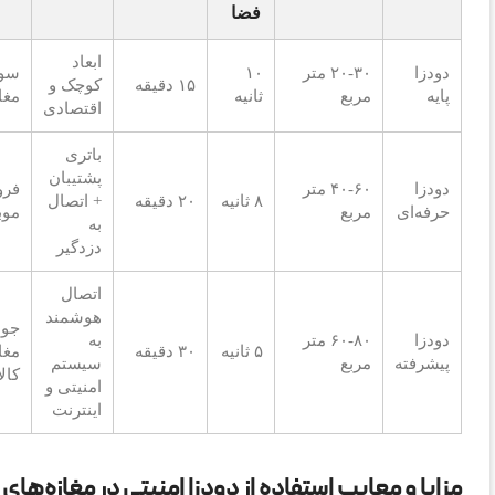
فضا
ابعاد
دودزا
۲۰-۳۰ متر
۱۰
سوپ
۱۵ دقیقه
کوچک و
پایه
مربع
ثانیه
مغا
اقتصادی
باتری
پشتیبان
دودزا
۴۰-۶۰ متر
فرو
۸ ثانیه
۲۰ دقیقه
+ اتصال
حرفه‌ای
مربع
موب
به
دزدگیر
اتصال
هوشمند
جوا
دودزا
۶۰-۸۰ متر
به
۵ ثانیه
۳۰ دقیقه
مغا
پیشرفته
مربع
سیستم
کال
امنیتی و
اینترنت
مزایا و معایب استفاده از دودزا امنیتی در مغازه‌های