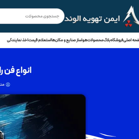
💳
🔥
فروش ویژه با
۵۰٪ نقد
و
3 چک ماهانه
!
حه اصلی
فروشگاه
بلاگ
محصولات
هواساز صنایع و مکان‌ها
استعلام قیمت
اخذ نمایندگی
انواع فن را
منت